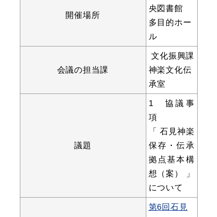
央図書館
開催場所
多目的ホー
ル
教育
出会い・結婚
文化振興課
会議の担当課
神楽文化伝
承室
引っ越し・住まい
就職・退職
1 協議事
項
「 石見神楽
議題
保存・伝承
高齢者・介護
おくやみ
拠点基本構
想（案） 」
について
第6回石見
目的から探す