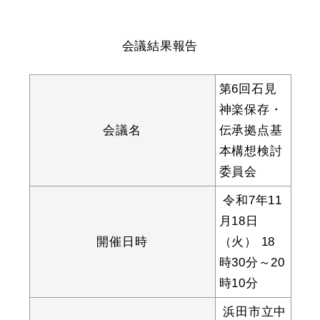
産業・ビジネス
会議結果報告
教育・文化・
スポーツ
第6回石見
神楽保存・
移住・定住
（はまだぐらし）
会議名
伝承拠点基
本構想検討
委員会
観光・飲食
令和7年11
場面から探す
月18日
開催日時
（火） 18
時30分～20
時10分
妊娠・出産
子育て
浜田市立中