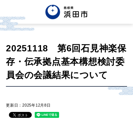
English
中文簡体
中文繁体
20251118 第6回石見神楽保
한글
Tiếng việt
Tagalog
存・伝承拠点基本構想検討委
市政情報
員会の会議結果について
くらし・手続き・
まちづくり
更新日：2025年12月8日
健康・福祉・
子育て