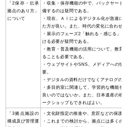
「2保存・伝承
・収集・保存機能の中で、バックヤード
拠点のあり方」
備するのは疑問である。
について
・現在、ＡＩによるデジタル化が急速に
た方が良い。また、時代の変化に合わせ
目的別の
・展示のフェーズ2「触れる・感じる」と
募集情報
窓口案内
ける必要が疑問である。
・教育・普及機能の活用について、教育
ることも必要である。
・ウェブサイトやSNS、メディアへの情
要。
・デジタルの資料だけでなくアナログの
申請書
電子申請
・多目的室に関連して、学習的な機能を
ダウンロード
良いのではないか。また、日本遺産の構
ークショップもできればよい。
「3拠点施設の
・文化財指定の推進や、意匠などの保護
構成及び管理運
・これまでの検討から、拠点には多くの