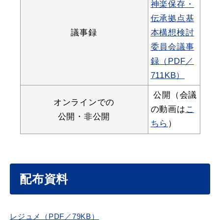
神楽保存・
伝承拠点基
議事録
本構想検討
委員会議事
届出・証明
税金
録（PDF／
711KB）
公開（会議
オンラインでの
ごみ・リサイクル
支援・助成制度
の動画は
こ
公開・非公開
ちら
）
各種相談窓口
入札
配布資料
公共交通・
防災・消防
レジュメ（PDF／79KB）