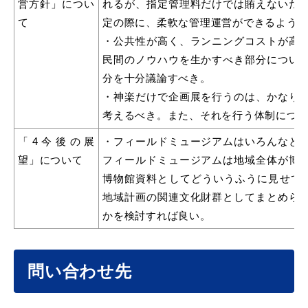
営方針」につい
れるが、指定管理料だけでは賄えないた
て
定の際に、柔軟な管理運営ができるよう
・公共性が高く、ランニングコストが高
民間のノウハウを生かすべき部分につい
分を十分議論すべき。
・神楽だけで企画展を行うのは、かなり
考えるべき。また、それを行う体制につ
浜田市観光協会ポータルサイト「はまナビ」
「4今後の展
・フィールドミュージアムはいろんなと
望」について
フィールドミュージアムは地域全体が博
博物館資料としてどういうふうに見せて
地域計画の関連文化財群としてまとめら
かを検討すれば良い。
問い合わせ先
移住・出会い応援（はまだ暮らし）