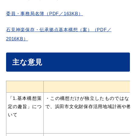
敬老福祉乗車券
委員・事務局名簿（PDF／163KB）
石見神楽保存・伝承拠点基本構想（案）（PDF／
公共施設
イベント情報
2016KB）
主な意見
便利なサービス
「1.基本構想策
・この構想だけが独立したものではなく
定の趣旨」につ
で、浜田市文化財保存活用地域計画や教
防災・防犯メール
いて
ごみ分別早見表
気象情報リンク集