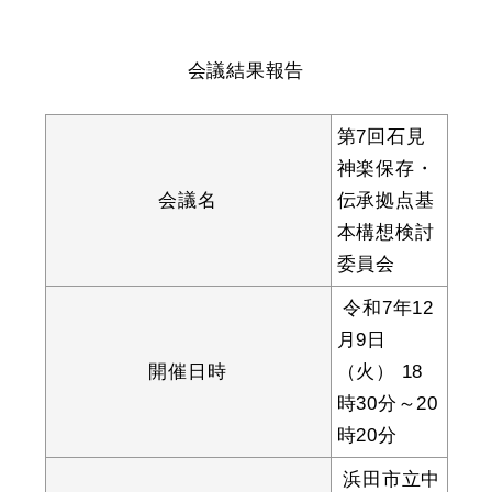
産業・ビジネス
会議結果報告
教育・文化・
スポーツ
第7回石見
神楽保存・
移住・定住
（はまだぐらし）
会議名
伝承拠点基
本構想検討
委員会
観光・飲食
令和7年12
場面から探す
月9日
開催日時
（火） 18
時30分～20
時20分
妊娠・出産
子育て
浜田市立中