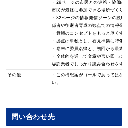
・28ページの市民との連携・協働
市民が気軽に参加できる場所づくり
・32ページの情報発信ゾーンの説
係者や後継者育成の観点での情報発
目的別の
・舞殿のコンセプトをもっと厚くす
募集情報
窓口案内
・拠点は単独とし、石見神楽に特化
・巻末に委員名簿と、初回から最終
・全体的を通して文章や言い回しに
委託業者でしっかり読み合わせをす
その他
・この構想案がゴールであってはな
申請書
い。
電子申請
ダウンロード
問い合わせ先