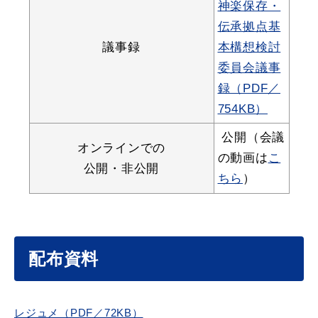
神楽保存・
伝承拠点基
議事録
本構想検討
委員会議事
届出・証明
税金
録（PDF／
754KB）
公開（会議
オンラインでの
ごみ・リサイクル
支援・助成制度
の動画は
こ
公開・非公開
ちら
）
各種相談窓口
入札
配布資料
公共交通・
防災・消防
レジュメ（PDF／72KB）