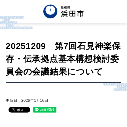
English
中文簡体
中文繁体
20251209 第7回石見神楽保
한글
Tiếng việt
Tagalog
存・伝承拠点基本構想検討委
市政情報
員会の会議結果について
くらし・手続き・
まちづくり
更新日：2026年1月16日
健康・福祉・
子育て