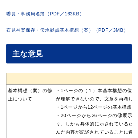
敬老福祉乗車券
委員・事務局名簿（PDF／163KB）
石見神楽保存・伝承拠点基本構想（案）（PDF／3MB）
公共施設
イベント情報
主な意見
便利なサービス
基本構想（案）の修
・1ページの（１）本基本構想の位
正について
が理解できないので、文章を再考し
・1ページから12ページの基本構想
防災・防犯メール
・20ページから26ページの③展
ごみ分別早見表
気象情報リンク集
り、しかも具体的に示されているた
んだ内容が記述されていることに違