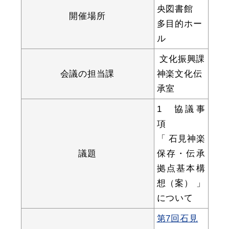
央図書館
開催場所
多目的ホー
ル
教育
出会い・結婚
文化振興課
会議の担当課
神楽文化伝
承室
引っ越し・住まい
就職・退職
1 協議事
項
「 石見神楽
議題
保存・伝承
高齢者・介護
おくやみ
拠点基本構
想（案） 」
について
第7回石見
目的から探す