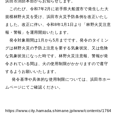
浜田市消防本部からお知らせします。
産業・ビジネス
このたび、令和7年2月に岩手県大船渡市で発生した大
規模林野火災を受け、浜田市火災予防条例を改正いたし
教育・文化・
スポーツ
ました。改正に伴い、令和8年1月1日より「林野火災注意
報・警報」を運用開始いたします。
発令対象期間は1月から5月までです。発令のタイミン
移住・定住
（はまだぐらし）
グは林野火災の予防上注意を要する気象状況、又は危険
な気象状況になった時です。林野火災注意報、警報が発
令されている間は、火の使用制限がかかりますので遵守
観光・飲食
するようお願いいたします。
発令基準や具体的な使用制限については、浜田市ホー
場面から探す
ムページにてご確認ください。
https://www.city.hamada.shimane.jp/www/contents/1764
妊娠・出産
子育て