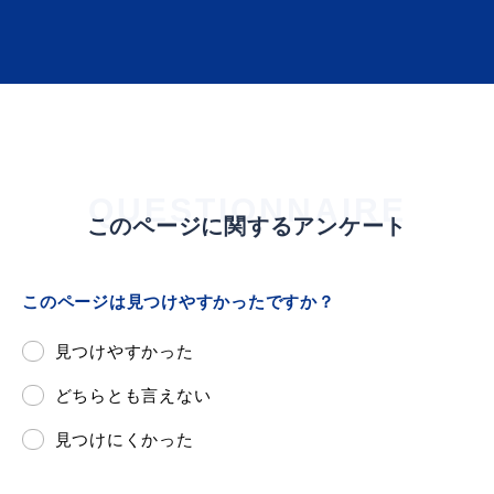
敬老福祉乗車券
公共施設
イベント情報
QUESTIONNAIRE
このページに関するアンケート
便利なサービス
このページは見つけやすかったですか？
見つけやすかった
どちらとも言えない
防災・防犯メール
ごみ分別早見表
気象情報リンク集
見つけにくかった