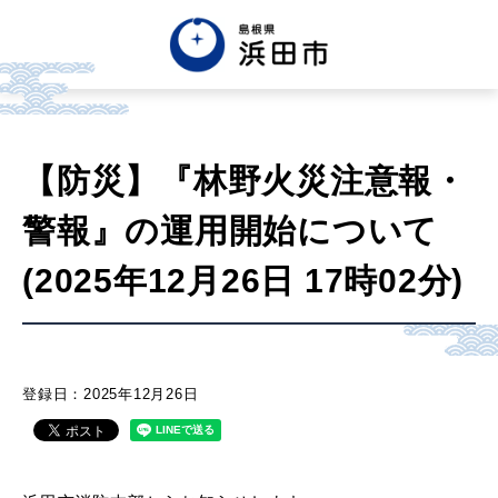
English
中文簡体
中文繁体
【防災】『林野火災注意報・
한글
Tiếng việt
Tagalog
警報』の運用開始について
市政情報
(2025年12月26日 17時02分)
くらし・手続き・
まちづくり
登録日：2025年12月26日
健康・福祉・
子育て