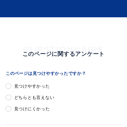
敬老福祉乗車券
公共施設
イベント情報
QUESTIONNAIRE
このページに関するアンケート
便利なサービス
このページは見つけやすかったですか？
見つけやすかった
どちらとも言えない
防災・防犯メール
ごみ分別早見表
見つけにくかった
気象情報リンク集