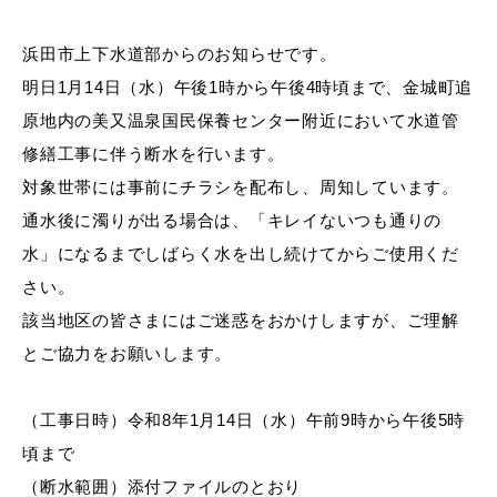
産業・ビジネス
浜田市上下水道部からのお知らせです。
明日1月14日（水）午後1時から午後4時頃まで、金城町追
教育・文化・
スポーツ
原地内の美又温泉国民保養センター附近において水道管
修繕工事に伴う断水を行います。
移住・定住
（はまだぐらし）
対象世帯には事前にチラシを配布し、周知しています。
通水後に濁りが出る場合は、「キレイないつも通りの
水」になるまでしばらく水を出し続けてからご使用くだ
観光・飲食
さい。
該当地区の皆さまにはご迷惑をおかけしますが、ご理解
場面から探す
とご協力をお願いします。
（工事日時）令和8年1月14日（水）午前9時から午後5時
頃まで
妊娠・出産
子育て
（断水範囲）添付ファイルのとおり