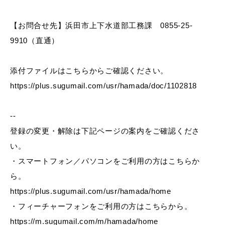
【お問合せ先】浜田市上下水道部工務課 0855-25-
9910（直通）
教育
出会い・結婚
添付ファイルはこちらからご確認ください。
https://plus.sugumail.com/usr/hamada/doc/1102818
引っ越し・住まい
就職・退職
--
登録の変更・解除は下記ページの案内をご確認くださ
い。
高齢者・介護
おくやみ
・スマートフォン／パソコンをご利用の方はこちらか
ら。
https://plus.sugumail.com/usr/hamada/home
・フィーチャーフォンをご利用の方はこちらから。
目的から探す
https://m.sugumail.com/m/hamada/home