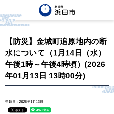
English
中文簡体
中文繁体
【防災】金城町追原地内の断
한글
Tiếng việt
Tagalog
水について（1月14日（水）
市政情報
午後1時～午後4時頃）(2026
年01月13日 13時00分)
くらし・手続き・
まちづくり
健康・福祉・
子育て
登録日：2026年1月13日