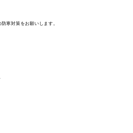
税金
ごみ・リサイクル
の防寒対策をお願いします。
各種相談窓口
入札
。
公共交通・
公共施設
敬老福祉乗車券