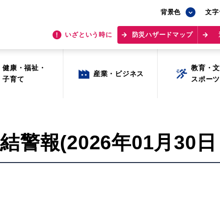
背景色
背景色
文字
文字
いざという時に
いざという時に
防災ハザードマップ
防災ハザードマップ
健康・福祉・
健康・福祉・
教育・
教育・
産業・ビジネス
産業・ビジネス
子育て
子育て
スポー
スポー
報(2026年01月30日 
目的から探す