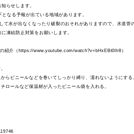
お知らせします。
以下となる予報が出ている地域があります。
教育
届出・証明
結して水が出なくなったり破裂のおそれがありますので、水道管
前に凍結防止対策をお願いします。
://www.youtube.com/watch?v=bHxEBt0lIr8）
い
就職・退職
支援・助成制度
む。
上からビニールなどを巻いてしっかり縛り、濡れないようにする
防災・消防
スチロールなど保温材が入ったビニール袋を入れる。
イベント情報
119746