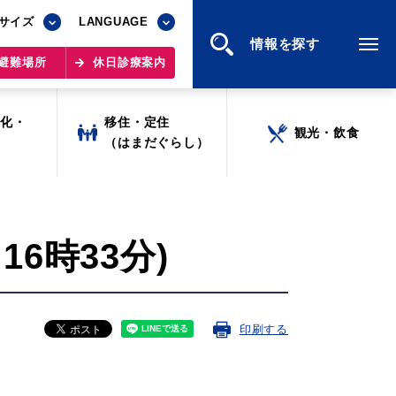
サイズ
サイズ
LANGUAGE
LANGUAGE
情報を探す
情報を探す
避難場所
避難場所
休日診療案内
休日診療案内
文化・
文化・
移住・定住
移住・定住
観光・飲食
観光・飲食
ツ
ツ
（はまだぐらし）
（はまだぐらし）
16時33分)
印刷する