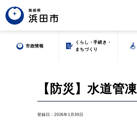
くらし・手続き・
くらし・手続き・
市政情報
市政情報
まちづくり
まちづくり
【防災】水道管凍結警
場面から探す
登録日：2026年1月30日