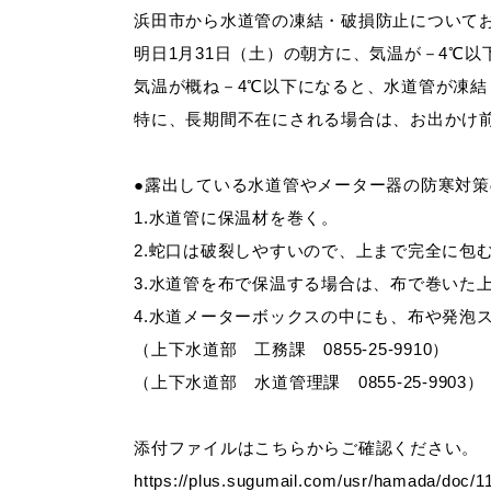
浜田市から水道管の凍結・破損防止について
明日1月31日（土）の朝方に、気温が－4℃
妊娠・出産
子育て
気温が概ね－4℃以下になると、水道管が凍
特に、長期間不在にされる場合は、お出かけ
●露出している水道管やメーター器の防寒対策の紹介（https
出会い・結婚
引っ越し・住ま
1.水道管に保温材を巻く。
2.蛇口は破裂しやすいので、上まで完全に包
3.水道管を布で保温する場合は、布で巻いた
高齢者・介護
おくやみ
4.水道メーターボックスの中にも、布や発泡
（上下水道部 工務課 0855-25-9910）
（上下水道部 水道管理課 0855-25-9903）
添付ファイルはこちらからご確認ください。
https://plus.sugumail.com/usr/hamada/doc/1