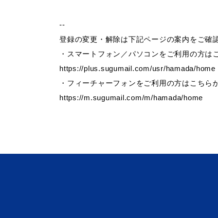
--
登録の変更・解除は下記ページの案内をご確
便利なサービス
・スマートフォン／パソコンをご利用の方は
https://plus.sugumail.com/usr/hamada/home
・フィーチャーフォンをご利用の方はこちら
https://m.sugumail.com/m/hamada/home
防災・防犯メール
ごみ分別早見
気象情報リンク集