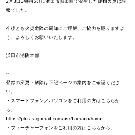
2月3日14時45分に浜田市熱田町で発生した建物火災は誤
産業・ビジネス
報でした。
教育・文化・
スポーツ
今後とも火災危険の周知にご理解、ご協力を賜りますよ
う、よろしくお願いいたします。
移住・定住
（はまだぐらし）
浜田市消防本部
--
観光・飲食
登録の変更・解除は下記ページの案内をご確認くださ
い。
場面から探す
・スマートフォン／パソコンをご利用の方はこちらか
ら。
https://plus.sugumail.com/usr/hamada/home
・フィーチャーフォンをご利用の方はこちらから。
妊娠・出産
子育て