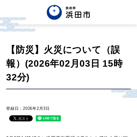
English
中文簡体
中文繁体
【防災】火災について（誤
한글
Tiếng việt
Tagalog
報）(2026年02月03日 15時
市政情報
32分)
くらし・手続き・
まちづくり
登録日：2026年2月3日
健康・福祉・
子育て