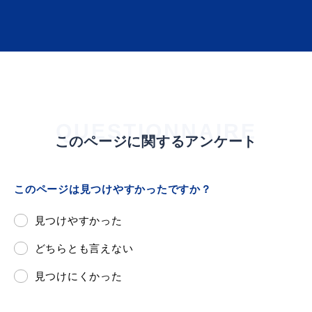
届出・証明
税金
QUESTIONNAIRE
このページに関するアンケート
ごみ・リサイクル
支援・助成制度
このページは見つけやすかったですか？
見つけやすかった
各種相談窓口
入札
どちらとも言えない
見つけにくかった
公共交通・
防災・消防