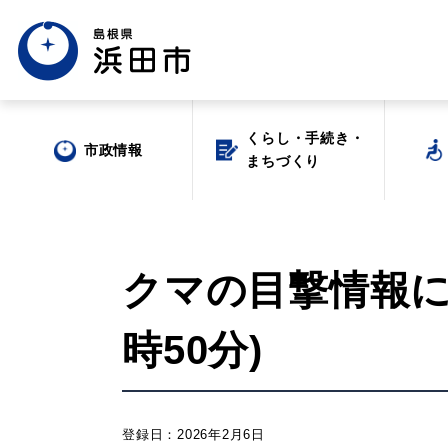
くらし・手続き・
くらし・手続き・
市政情報
市政情報
まちづくり
まちづくり
クマの目撃情報につ
時50分)
場面から探す
登録日：2026年2月6日