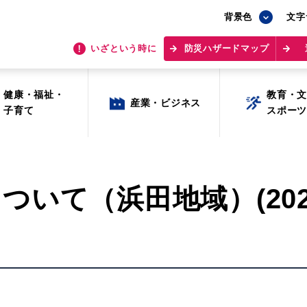
背景色
背景色
文字
文字
いざという時に
いざという時に
防災ハザードマップ
防災ハザードマップ
健康・福祉・
健康・福祉・
教育・
教育・
産業・ビジネス
産業・ビジネス
子育て
子育て
スポー
スポー
いて（浜田地域）(2026年
目的から探す