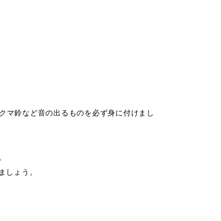
税金
ごみ・リサイクル
各種相談窓口
入札
クマ鈴など音の出るものを必ず身に付けまし
公共交通・
公共施設
敬老福祉乗車券
。
ましょう。