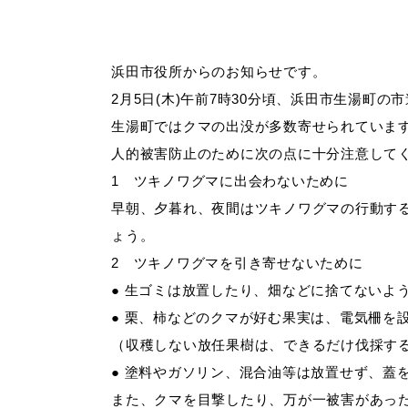
妊娠・出産
子育て
浜田市役所からのお知らせです。
2月5日(木)午前7時30分頃、浜田市生湯町
生湯町ではクマの出没が多数寄せられていま
人的被害防止のために次の点に十分注意して
出会い・結婚
引っ越し・住ま
1 ツキノワグマに出会わないために
早朝、夕暮れ、夜間はツキノワグマの行動す
ょう。
高齢者・介護
おくやみ
2 ツキノワグマを引き寄せないために
● 生ゴミは放置したり、畑などに捨てないよ
● 栗、柿などのクマが好む果実は、電気柵を
（収穫しない放任果樹は、できるだけ伐採す
● 塗料やガソリン、混合油等は放置せず、蓋
また、クマを目撃したり、万が一被害があっ