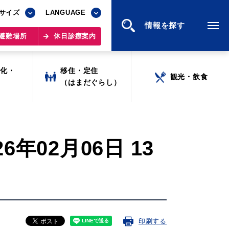
サイズ
サイズ
LANGUAGE
LANGUAGE
情報を探す
情報を探す
避難場所
避難場所
休日診療案内
休日診療案内
文化・
文化・
移住・定住
移住・定住
観光・飲食
観光・飲食
ツ
ツ
（はまだぐらし）
（はまだぐらし）
02月06日 13
印刷する