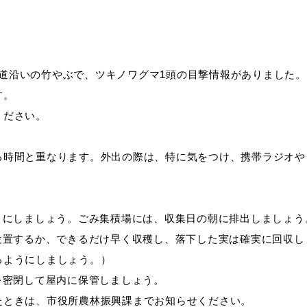
教育
届出・証明
の市道沿いの竹やぶで、ツキノワグマ1頭の目撃情報がありました。
す。
ください。
い
就職・退職
支援・助成制度
る時間と重なります。外出の際は、特に気をつけ、携帯ラジオや
防災・消防
うにしましょう。ごみ集積場には、収集日の朝に排出しましょう
設置するか、できるだけ早く収穫し、落下した実は確実に回収し
るようにしましょう。）
イベント情報
を密閉して屋内に保管しましょう。
たときは、市役所農林振興課までお知らせください。