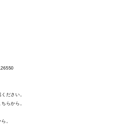
126550
目的別の
表
募集情報
窓口案内
認ください。
こちらから。
から。