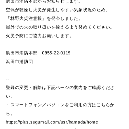
浜田市消防本部からお知らせします。
産業・ビジネス
空気が乾燥し火災が発生しやすい気象状況のため、
「林野火災注意報」を発令しました。
教育・文化・
スポーツ
屋外での火の取り扱いを控えるよう努めてください。
火災予防にご協力お願いします。
移住・定住
（はまだぐらし）
浜田市消防本部 0855-22-0119
浜田市消防団
観光・飲食
--
登録の変更・解除は下記ページの案内をご確認くださ
場面から探す
い。
・スマートフォン／パソコンをご利用の方はこちらか
ら。
https://plus.sugumail.com/usr/hamada/home
妊娠・出産
子育て