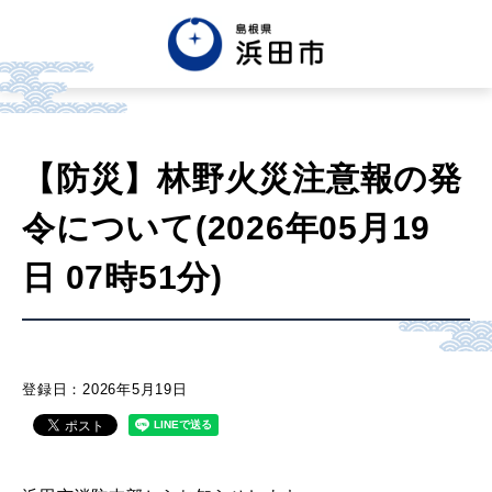
English
中文簡体
中文繁体
【防災】林野火災注意報の発
한글
Tiếng việt
Tagalog
令について(2026年05月19
市政情報
日 07時51分)
くらし・手続き・
まちづくり
登録日：2026年5月19日
健康・福祉・
子育て