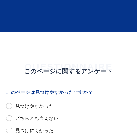
届出・証明
税金
ごみ・リサイクル
支援・助成制度
QUESTIONNAIRE
このページに関するアンケート
このページは見つけやすかったですか？
各種相談窓口
入札
見つけやすかった
どちらとも言えない
見つけにくかった
公共交通・
防災・消防