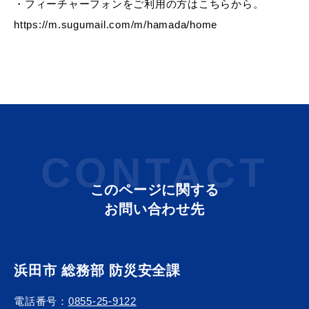
・フィーチャーフォンをご利用の方はこちらから。
https://m.sugumail.com/m/hamada/home
教育
出会い・結婚
引っ越し・住まい
就職・退職
CONTACT
このページに関する
お問い合わせ先
高齢者・介護
おくやみ
浜田市 総務部 防災安全課
目的から探す
電話番号：
0855-25-9122