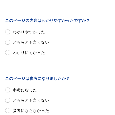
敬老福祉乗車券
このページの内容はわかりやすかったですか？
公共施設
イベント情報
わかりやすかった
どちらとも言えない
わかりにくかった
便利なサービス
このページは参考になりましたか？
参考になった
防災・防犯メール
ごみ分別早見表
どちらとも言えない
気象情報リンク集
参考にならなかった