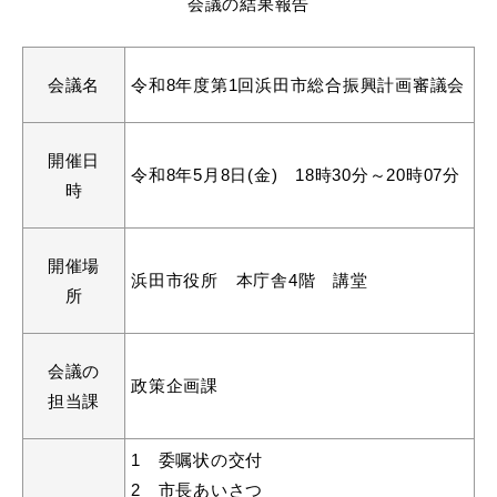
会議の結果報告
産業・ビジネス
会議名
令和8年度第1回浜田市総合振興計画審議会
教育・文化・
スポーツ
開催日
令和8年5月8日(金) 18時30分～20時07分
移住・定住
（はまだぐらし）
時
開催場
観光・飲食
浜田市役所 本庁舎4階 講堂
所
場面から探す
会議の
政策企画課
担当課
1 委嘱状の交付
妊娠・出産
子育て
2 市長あいさつ