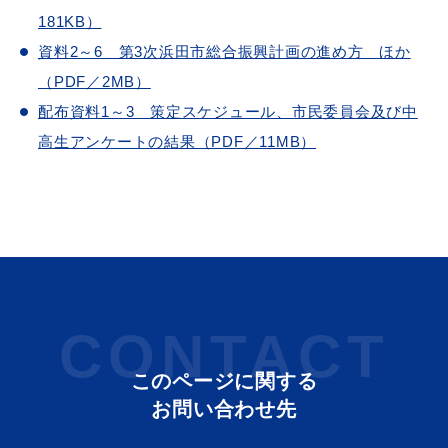
敬老福祉乗車券
181KB）
資料2～6 第3次浜田市総合振興計画の進め方 ほか
（PDF／2MB）
公共施設
イベント情報
配布資料1～3 策定スケジュール、市民委員会及び中
高生アンケートの結果（PDF／11MB）
便利なサービス
CONTACT
防災・防犯メール
このページに関する
ごみ分別早見表
気象情報リンク集
お問い合わせ先