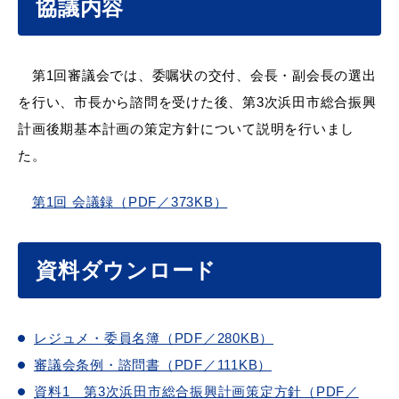
協議内容
第1回審議会では、委嘱状の交付、会長・副会長の選出
届出・証明
税金
を行い、市長から諮問を受けた後、第3次浜田市総合振興
計画後期基本計画の策定方針について説明を行いまし
た。
ごみ・リサイクル
支援・助成制度
第1回 会議録（PDF／373KB）
資料ダウンロード
各種相談窓口
入札
レジュメ・委員名簿（PDF／280KB）
審議会条例・諮問書（PDF／111KB）
公共交通・
防災・消防
資料1 第3次浜田市総合振興計画策定方針（PDF／