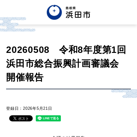
English
中文簡体
中文繁体
20260508 令和8年度第1回
한글
Tiếng việt
Tagalog
浜田市総合振興計画審議会
市政情報
開催報告
くらし・手続き・
まちづくり
登録日：2026年5月21日
健康・福祉・
子育て