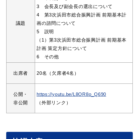
3 会長及び副会長の選出について
4 第3次浜田市総合振興計画 前期基本計
議題
画の諮問について
教育
出会い・結婚
5 説明
（1）第3次浜田市総合振興計画 前期基本
計画 策定方針について
6 その他
引っ越し・住まい
就職・退職
出席者
20名（欠席者4名）
公開・
https://youtu.be/L8OR8o_Q690
高齢者・介護
おくやみ
非公開
（外部リンク）
目的から探す