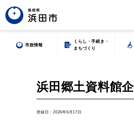
くらし・手続き・
くらし・手続き・
市政情報
市政情報
まちづくり
まちづくり
浜田郷土資料館
場面から探す
登録日：2026年6月17日