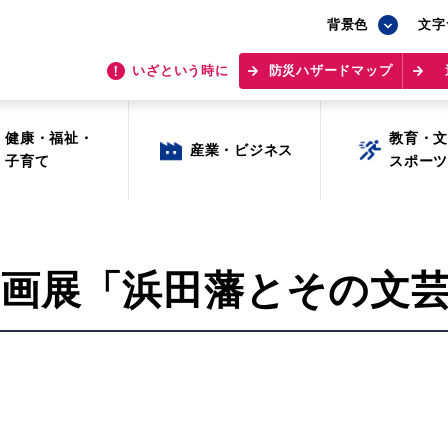
背景色
背景色
文字
文字
いざという時に
いざという時に
防災ハザードマップ
防災ハザードマップ
健康・福祉・
健康・福祉・
教育・
教育・
産業・ビジネス
産業・ビジネス
子育て
子育て
スポー
スポー
企画展「浜田藩とその文
目的から探す