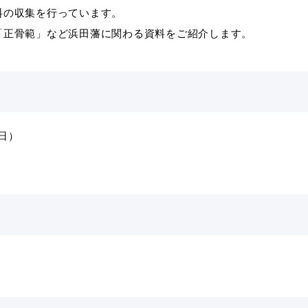
の収集を行っています。
正骨範」など浜田藩に関わる資料をご紹介します。
教育
届出・証明
い
就職・退職
支援・助成制度
日）
防災・消防
イベント情報