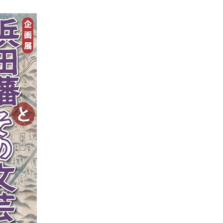
ト「はまナビ」
移住・出