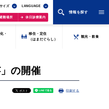
サイズ
サイズ
LANGUAGE
LANGUAGE
情報を探す
情報を探す
避難場所
避難場所
休日診療案内
休日診療案内
文化・
文化・
移住・定住
移住・定住
観光・飲食
観光・飲食
ツ
ツ
（はまだぐらし）
（はまだぐらし）
芸」の開催
印刷する