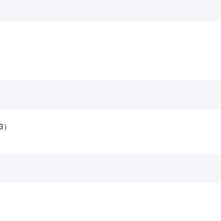
3）
目的別の
表
募集情報
窓口案内