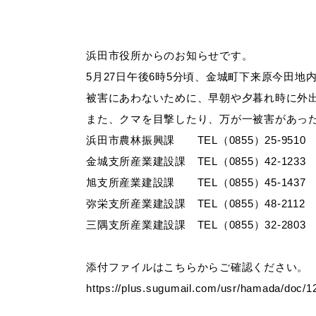
妊娠・出産
子育て
浜田市役所からのお知らせです。
5月27日午後6時5分頃、金城町下来原今田
被害にあわないために、早朝や夕暮れ時に外
また、クマを目撃したり、万が一被害があっ
出会い・結婚
引っ越し・住ま
浜田市農林振興課 TEL（0855）25-9510
金城支所産業建設課 TEL（0855）42-1233
旭支所産業建設課 TEL（0855）45-1437
高齢者・介護
おくやみ
弥栄支所産業建設課 TEL（0855）48-2112
三隅支所産業建設課 TEL（0855）32-2803
添付ファイルはこちらからご確認ください。
https://plus.sugumail.com/usr/hamada/doc/