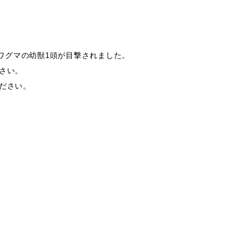
税金
ごみ・リサイクル
ワグマの幼獣1頭が目撃されました。
さい。
ださい。
各種相談窓口
入札
公共交通・
公共施設
敬老福祉乗車券