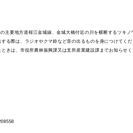
教育
届出・証明
地内の主要地方道桜江金城線、金城大橋付近の川を横断するツキノ
出する際は、ラジオやクマ鈴など音の出るものを身につけてくだ
たときは、市役所農林振興課又は支所産業建設課までお知らせく
い
就職・退職
支援・助成制度
防災・消防
イベント情報
1208558