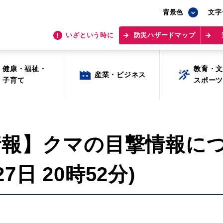
背景色
背景色
文字
文字
いざという時に
いざという時に
防災ハザードマップ
防災ハザードマップ
健康・福祉・
健康・福祉・
教育・
教育・
産業・ビジネス
産業・ビジネス
子育て
子育て
スポー
スポー
情報】クマの目撃情報に
7日 20時52分)
目的から探す