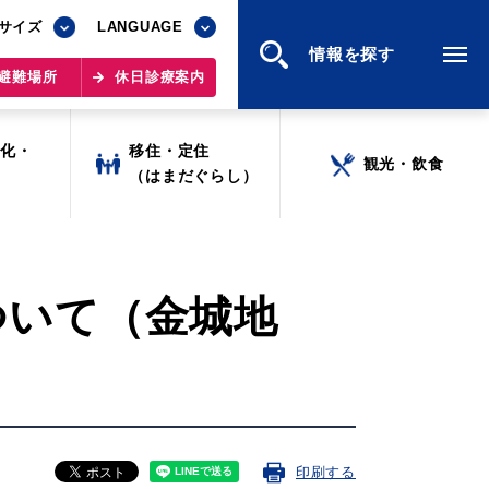
サイズ
サイズ
LANGUAGE
LANGUAGE
情報を探す
情報を探す
避難場所
避難場所
休日診療案内
休日診療案内
文化・
文化・
移住・定住
移住・定住
観光・飲食
観光・飲食
ツ
ツ
（はまだぐらし）
（はまだぐらし）
ついて（金城地
印刷する