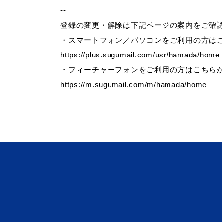
--
登録の変更・解除は下記ページの案内をご確
・スマートフォン／パソコンをご利用の方は
便利なサービス
https://plus.sugumail.com/usr/hamada/home
・フィーチャーフォンをご利用の方はこちら
https://m.sugumail.com/m/hamada/home
防災・防犯メール
ごみ分別早見
気象情報リンク集