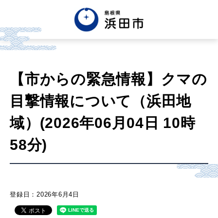
English
中文簡体
中文繁体
【市からの緊急情報】クマの
한글
Tiếng việt
Tagalog
目撃情報について（浜田地
市政情報
域）(2026年06月04日 10時
58分)
くらし・手続き・
まちづくり
健康・福祉・
子育て
登録日：2026年6月4日