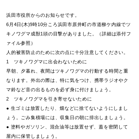
産業・ビジネス
浜田市役所からのお知らせです。
6月4日(木)9時10分ころ浜田市原井町の市道柳ケ内線でツ
教育・文化・
スポーツ
キノワグマ成獣1頭の目撃がありました。（詳細は添付フ
ァイル参照）
移住・定住
（はまだぐらし）
人的被害防止のために次の点に十分注意してください。
1 ツキノワグマに出会わないために
早朝、夕暮れ、夜間はツキノワグマの行動する時間と重
観光・飲食
なります。外出の際は、特に気をつけ、携帯ラジオやク
マ鈴など音の出るものを必ず身に付けましょう。
場面から探す
2 ツキノワグマを引き寄せないために
● 生ゴミは放置したり、畑などに捨てないようにしまし
ょう。ごみ集積場には、収集日の朝に排出しましょう。
● 塗料やガソリン、混合油等は放置せず、蓋を密閉して
妊娠・出産
子育て
屋内に保管しましょう。