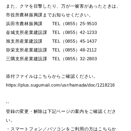
また、クマを目撃したり、万が一被害があったときは、
市役所農林振興課までお知らせください。
浜田市農林振興課 TEL（0855）25-9510
教育
出会い・結婚
金城支所産業建設課 TEL（0855）42-1233
旭支所産業建設課 TEL（0855）45-1437
弥栄支所産業建設課 TEL（0855）48-2112
三隅支所産業建設課 TEL（0855）32-2803
引っ越し・住まい
就職・退職
添付ファイルはこちらからご確認ください。
https://plus.sugumail.com/usr/hamada/doc/1218216
高齢者・介護
おくやみ
--
登録の変更・解除は下記ページの案内をご確認くださ
い。
目的から探す
・スマートフォン／パソコンをご利用の方はこちらか