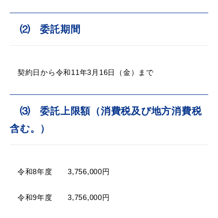
⑵ 委託期間
届出・証明
税金
契約日から令和11年3月16日（金）まで
ごみ・リサイクル
支援・助成制度
⑶ 委託上限額（消費税及び地方消費税
含む。）
各種相談窓口
入札
令和8年度 3,756,000円
令和9年度 3,756,000円
公共交通・
防災・消防