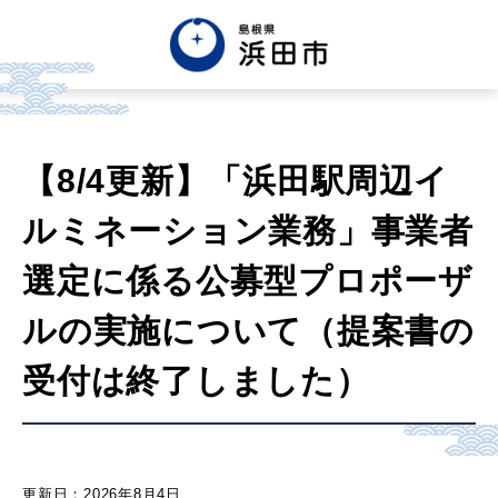
English
中文簡体
中文繁体
【8/4更新】「浜田駅周辺イ
한글
Tiếng việt
Tagalog
ルミネーション業務」事業者
市政情報
選定に係る公募型プロポーザ
ルの実施について（提案書の
くらし・手続き・
まちづくり
受付は終了しました）
健康・福祉・
子育て
更新日：2026年8月4日