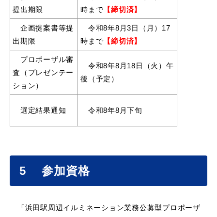
提出期限
時まで
【締切済】
企画提案書等提
令和8年8月3日（月）17
出期限
時まで
【締切済】
目的別の
募集情報
プロポーザル審
窓口案内
令和8年8月18日（火）午
査（プレゼンテー
後（予定）
ション）
選定結果通知
令和8年8月下旬
申請書
電子申請
ダウンロード
5 参加資格
「浜田駅周辺イルミネーション業務公募型プロポーザ