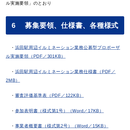
ル実施要領」のとおり
6 募集要領、仕様書、各種様式
・
浜田駅周辺イルミネーション業務公募型プロポーザ
浜田市観光協会ポータルサイト「はまナビ」
ル実施要領（PDF／301KB）
・
浜田駅周辺イルミネーション業務仕様書（PDF／
2MB）
・
審査評価基準表（PDF／122KB）
・
参加表明書（様式第1号）（Word／17KB）
・
事業者概要書（様式第2号）（Word／15KB）
移住・出会い応援（はまだ暮らし）