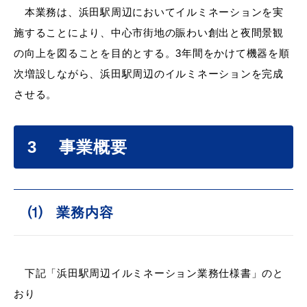
本業務は、浜田駅周辺においてイルミネーションを実
施することにより、中心市街地の賑わい創出と夜間景観
の向上を図ることを目的とする。3年間をかけて機器を順
教育
出会い・結婚
次増設しながら、浜田駅周辺のイルミネーションを完成
させる。
引っ越し・住まい
就職・退職
3 事業概要
⑴ 業務内容
高齢者・介護
おくやみ
下記「浜田駅周辺イルミネーション業務仕様書」のと
目的から探す
おり