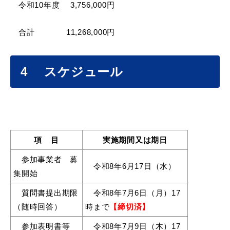
敬老福祉乗車券
令和10年度 3,756,000円
合計 11,268,000円
公共施設
イベント情報
4 スケジュール
便利なサービス
項 目
実施期間又は期日
参加事業者 募
令和8年6月17日（水）
集開始
防災・防犯メール
質問書提出期限
令和8年7月6日（月）17
ごみ分別早見表
気象情報リンク集
（随時回答）
時まで
【締切済】
参加表明書等
令和8年7月9日（木）17