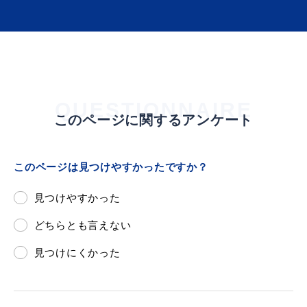
敬老福祉乗車券
公共施設
イベント情報
QUESTIONNAIRE
このページに関するアンケート
便利なサービス
このページは見つけやすかったですか？
見つけやすかった
どちらとも言えない
見つけにくかった
防災・防犯メール
ごみ分別早見表
気象情報リンク集