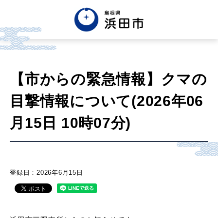
English
中文簡体
中文繁体
【市からの緊急情報】クマの
한글
Tiếng việt
Tagalog
目撃情報について(2026年06
市政情報
月15日 10時07分)
くらし・手続き・
まちづくり
登録日：2026年6月15日
健康・福祉・
子育て