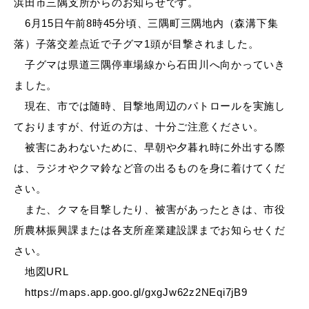
浜田市三隅支所からのお知らせです。
産業・ビジネス
6月15日午前8時45分頃、三隅町三隅地内（森溝下集
落）子落交差点近で子グマ1頭が目撃されました。
教育・文化・
スポーツ
子グマは県道三隅停車場線から石田川へ向かっていき
ました。
現在、市では随時、目撃地周辺のパトロールを実施し
移住・定住
（はまだぐらし）
ておりますが、付近の方は、十分ご注意ください。
被害にあわないために、早朝や夕暮れ時に外出する際
は、ラジオやクマ鈴など音の出るものを身に着けてくだ
観光・飲食
さい。
また、クマを目撃したり、被害があったときは、市役
場面から探す
所農林振興課または各支所産業建設課までお知らせくだ
さい。
地図URL
https://maps.app.goo.gl/gxgJw62z2NEqi7jB9
妊娠・出産
子育て