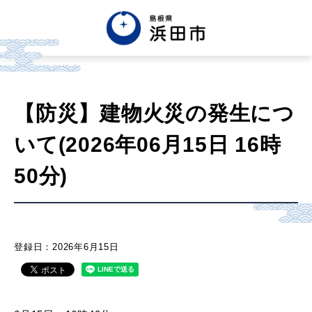
English
中文簡体
中文繁体
【防災】建物火災の発生につ
한글
Tiếng việt
Tagalog
いて(2026年06月15日 16時
市政情報
50分)
くらし・手続き・
まちづくり
登録日：2026年6月15日
健康・福祉・
子育て