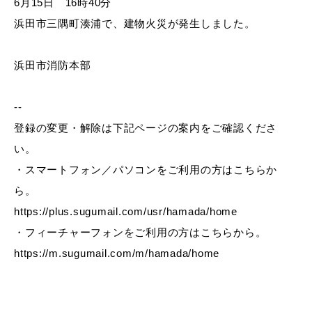
6月15日 16時40分
産業・ビジネス
浜田市三隅町湊浦で、建物火災が発生しました。
教育・文化・
スポーツ
浜田市消防本部
--
移住・定住
（はまだぐらし）
登録の変更・解除は下記ページの案内をご確認くださ
い。
・スマートフォン／パソコンをご利用の方はこちらか
観光・飲食
ら。
https://plus.sugumail.com/usr/hamada/home
場面から探す
・フィーチャーフォンをご利用の方はこちらから。
https://m.sugumail.com/m/hamada/home
妊娠・出産
子育て