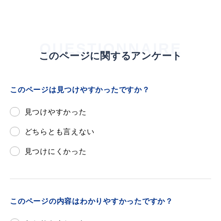
QUESTIONNAIRE
届出・証明
税金
このページに関するアンケート
このページは見つけやすかったですか？
ごみ・リサイクル
支援・助成制度
見つけやすかった
どちらとも言えない
見つけにくかった
各種相談窓口
入札
このページの内容はわかりやすかったですか？
公共交通・
防災・消防