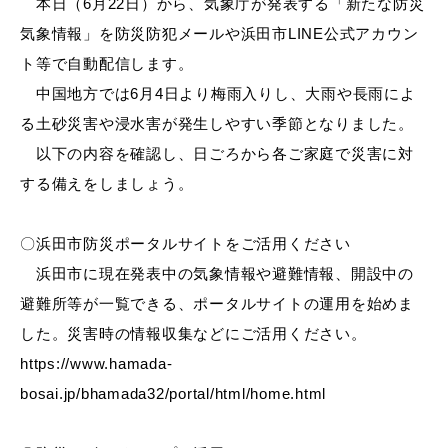
本日（6月22日）から、気象庁が発表する「新たな防災
産業・ビジネス
気象情報」を防災防犯メールや浜田市LINE公式アカウン
ト等で自動配信します。
教育・文化・
スポーツ
中国地方では6月4日より梅雨入りし、大雨や長雨によ
る土砂災害や浸水害が発生しやすい季節となりました。
以下の内容を確認し、日ごろから各ご家庭で災害に対
移住・定住
（はまだぐらし）
する備えをしましょう。
〇浜田市防災ポータルサイトをご活用ください
観光・飲食
浜田市に現在発表中の気象情報や避難情報、開設中の
避難所等が一覧できる、ポータルサイトの運用を始めま
場面から探す
した。災害時の情報収集などにご活用ください。
https://www.hamada-
bosai.jp/bhamada32/portal/html/home.html
妊娠・出産
子育て