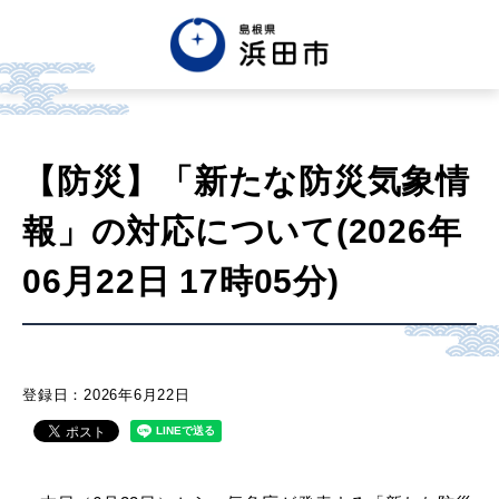
English
中文簡体
中文繁体
【防災】「新たな防災気象情
한글
Tiếng việt
Tagalog
報」の対応について(2026年
市政情報
06月22日 17時05分)
くらし・手続き・
まちづくり
登録日：2026年6月22日
健康・福祉・
子育て