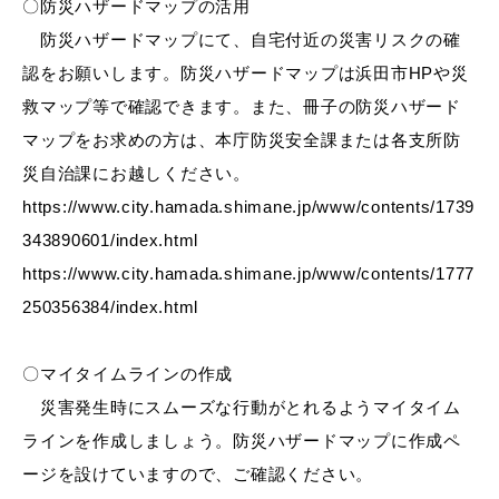
〇防災ハザードマップの活用
防災ハザードマップにて、自宅付近の災害リスクの確
認をお願いします。防災ハザードマップは浜田市HPや災
教育
出会い・結婚
救マップ等で確認できます。また、冊子の防災ハザード
マップをお求めの方は、本庁防災安全課または各支所防
災自治課にお越しください。
https://www.city.hamada.shimane.jp/www/contents/1739
引っ越し・住まい
就職・退職
343890601/index.html
https://www.city.hamada.shimane.jp/www/contents/1777
250356384/index.html
高齢者・介護
おくやみ
〇マイタイムラインの作成
災害発生時にスムーズな行動がとれるようマイタイム
ラインを作成しましょう。防災ハザードマップに作成ペ
ージを設けていますので、ご確認ください。
目的から探す