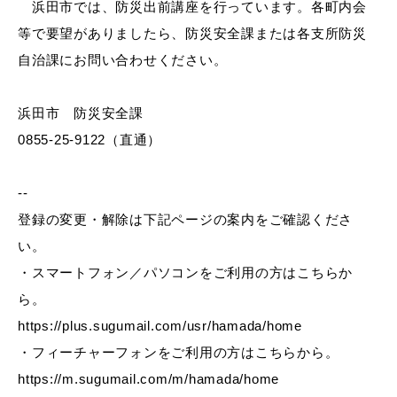
浜田市では、防災出前講座を行っています。各町内会
等で要望がありましたら、防災安全課または各支所防災
自治課にお問い合わせください。
届出・証明
税金
浜田市 防災安全課
0855-25-9122（直通）
ごみ・リサイクル
支援・助成制度
--
登録の変更・解除は下記ページの案内をご確認くださ
い。
・スマートフォン／パソコンをご利用の方はこちらか
各種相談窓口
入札
ら。
https://plus.sugumail.com/usr/hamada/home
・フィーチャーフォンをご利用の方はこちらから。
https://m.sugumail.com/m/hamada/home
公共交通・
防災・消防