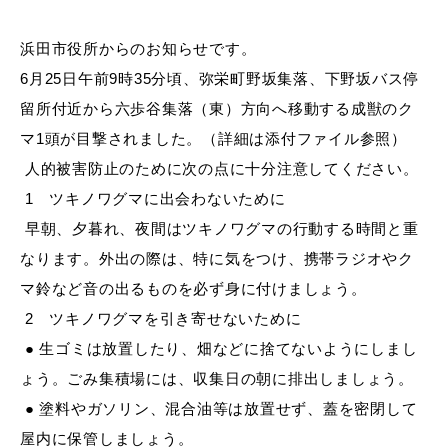
産業・ビジネス
浜田市役所からのお知らせです。
6月25日午前9時35分頃、弥栄町野坂集落、下野坂バス停
教育・文化・
スポーツ
留所付近から六歩谷集落（東）方向へ移動する成獣のク
マ1頭が目撃されました。（詳細は添付ファイル参照）
移住・定住
（はまだぐらし）
人的被害防止のために次の点に十分注意してください。
1 ツキノワグマに出会わないために
早朝、夕暮れ、夜間はツキノワグマの行動する時間と重
観光・飲食
なります。外出の際は、特に気をつけ、携帯ラジオやク
マ鈴など音の出るものを必ず身に付けましょう。
場面から探す
2 ツキノワグマを引き寄せないために
● 生ゴミは放置したり、畑などに捨てないようにしまし
ょう。ごみ集積場には、収集日の朝に排出しましょう。
● 塗料やガソリン、混合油等は放置せず、蓋を密閉して
妊娠・出産
子育て
屋内に保管しましょう。