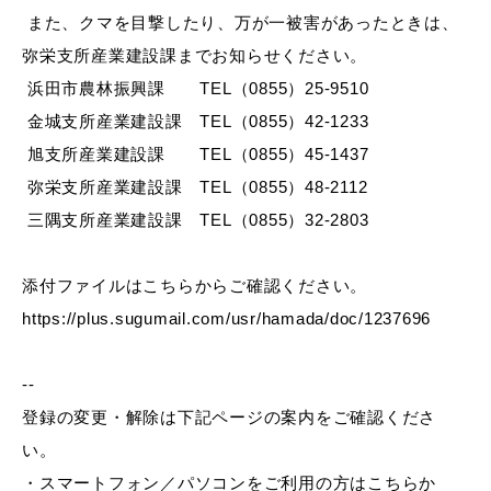
また、クマを目撃したり、万が一被害があったときは、
弥栄支所産業建設課までお知らせください。
浜田市農林振興課 TEL（0855）25-9510
教育
出会い・結婚
金城支所産業建設課 TEL（0855）42-1233
旭支所産業建設課 TEL（0855）45-1437
弥栄支所産業建設課 TEL（0855）48-2112
三隅支所産業建設課 TEL（0855）32-2803
引っ越し・住まい
就職・退職
添付ファイルはこちらからご確認ください。
https://plus.sugumail.com/usr/hamada/doc/1237696
高齢者・介護
おくやみ
--
登録の変更・解除は下記ページの案内をご確認くださ
い。
目的から探す
・スマートフォン／パソコンをご利用の方はこちらか