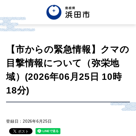
English
中文簡体
中文繁体
【市からの緊急情報】クマの
한글
Tiếng việt
Tagalog
目撃情報について（弥栄地
市政情報
域）(2026年06月25日 10時
18分)
くらし・手続き・
まちづくり
健康・福祉・
子育て
登録日：2026年6月25日