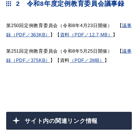
2 令和8年度定例教育委員会議事録
第250回定例教育委員会（令和8年4月23日開催） 【
議事
教育
出会い・結婚
録（PDF／363KB）
】【
資料（PDF／12.7 MB）
】
第251回定例教育委員会（令和8年5月25日開催） 【
議事
録（PDF／375KB）
】【資料
（PDF／3MB）
】
引っ越し・住まい
就職・退職
高齢者・介護
おくやみ
サイト内の関連リンク情報
目的から探す