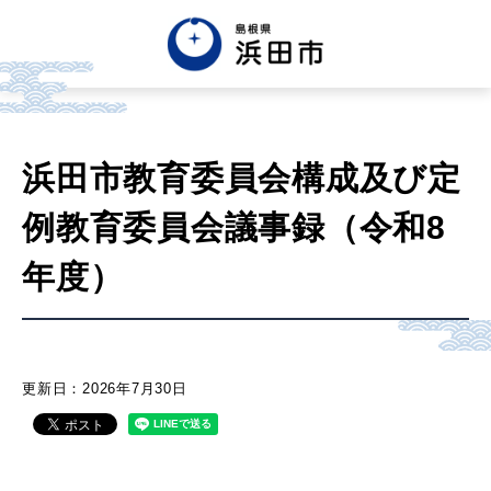
English
中文簡体
中文繁体
浜田市教育委員会構成及び定
한글
Tiếng việt
Tagalog
例教育委員会議事録（令和8
市政情報
年度）
くらし・手続き・
まちづくり
更新日：2026年7月30日
健康・福祉・
子育て