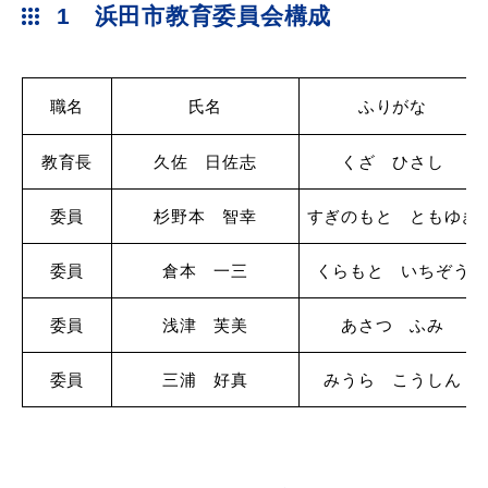
1 浜田市教育委員会構成
産業・ビジネス
教育・文化・
スポーツ
職名
氏名
ふりがな
教育長
久佐 日佐志
くざ ひさし
移住・定住
（はまだぐらし）
委員
杉野本 智幸
すぎのもと ともゆき
観光・飲食
委員
倉本 一三
くらもと いちぞう
委員
浅津 芙美
あさつ ふみ
場面から探す
委員
三浦 好真
みうら こうしん
妊娠・出産
子育て