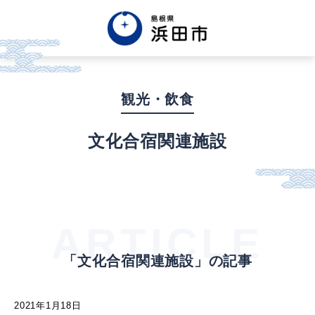
English
中文簡体
中文繁体
観光・飲食
한글
Tiếng việt
Tagalog
文化合宿関連施設
市政情報
くらし・手続き・
まちづくり
ARTICLE
「文化合宿関連施設」の記事
健康・福祉・
子育て
2021年1月18日