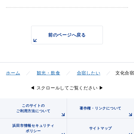
届出・証明
税金
前のページへ戻る
ごみ・リサイクル
支援・助成制度
ホーム
観光・飲食
合宿したい
文化合
◀ スクロールしてご覧ください ▶
各種相談窓口
入札
このサイトの
著作権・リンクについて
ご利用方法について
浜田市情報セキュリティ
公共交通・
サイトマップ
防災・消防
ポリシー