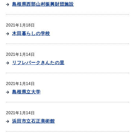
産業・ビジネス
島根県西部山村振興財団施設
2021年1月18日
教育・文化・
スポーツ
木田暮らしの学校
移住・定住
（はまだぐらし）
2021年1月14日
リフレパークきんたの里
観光・飲食
2021年1月14日
島根県立大学
場面から探す
2021年1月14日
浜田市立石正美術館
妊娠・出産
子育て