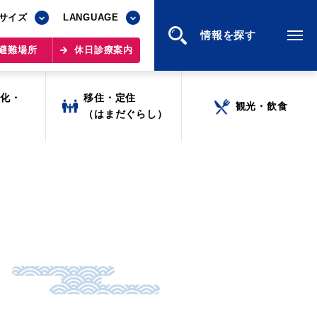
サイズ
サイズ
LANGUAGE
LANGUAGE
情報を探す
情報を探す
避難場所
避難場所
休日診療案内
休日診療案内
文化・
文化・
移住・定住
移住・定住
観光・飲食
観光・飲食
ツ
ツ
（はまだぐらし）
（はまだぐらし）