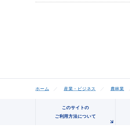
便利なサービス
防災・防犯メール
ごみ分別早見
気象情報リンク集
ホーム
産業・ビジネス
農林業
このサイトの
ご利用方法について