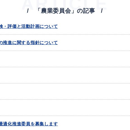
ARTICLE
「農業委員会」の記事
教育
届出・証明
検・評価と活動計画について
の推進に関する指針について
い
就職・退職
支援・助成制度
防災・消防
イベント情報
最適化推進委員を募集します