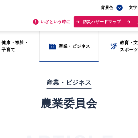
背景色
背景色
文字
文字
いざという時に
いざという時に
防災ハザードマップ
防災ハザードマップ
健康・福祉・
健康・福祉・
教育・
教育・
産業・ビジネス
産業・ビジネス
子育て
子育て
スポー
スポー
産業・ビジネス
農業委員会
目的から探す