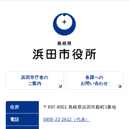
届出・証明
税金
ごみ・リサイクル
支援・助成制度
浜田市庁舎の
各課への
ご案内
お問い合わせ
各種相談窓口
入札
住所
〒697-8501 島根県浜田市殿町1番地
電話
0855-22-2612（代表）
公共交通・
防災・消防