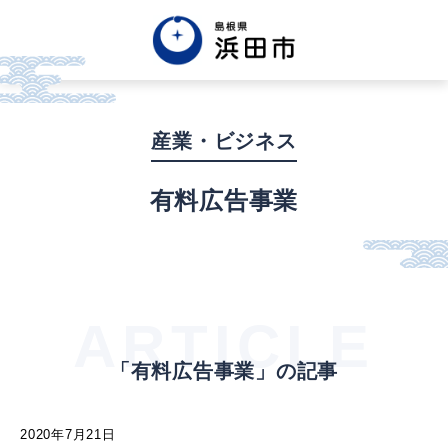
English
中文簡体
中文繁体
産業・ビジネス
한글
Tiếng việt
Tagalog
有料広告事業
市政情報
くらし・手続き・
まちづくり
ARTICLE
「有料広告事業」の記事
健康・福祉・
子育て
2020年7月21日