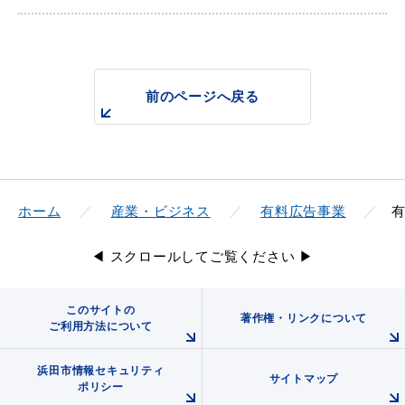
教育
出会い・結婚
前のページへ戻る
引っ越し・住まい
就職・退職
ホーム
産業・ビジネス
有料広告事業
◀ スクロールしてご覧ください ▶
高齢者・介護
おくやみ
このサイトの
著作権・リンクについて
ご利用方法について
浜田市情報セキュリティ
サイトマップ
目的から探す
ポリシー