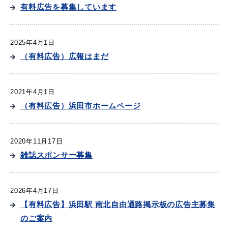
産業・ビジネス
有料広告を募集しています
2025年4月1日
教育・文化・
スポーツ
（有料広告）広報はまだ
移住・定住
（はまだぐらし）
2021年4月1日
（有料広告）浜田市ホームページ
観光・飲食
2020年11月17日
雑誌スポンサー募集
場面から探す
2026年4月17日
【有料広告】浜田駅 南北自由通路掲示板の広告主募集
妊娠・出産
子育て
のご案内