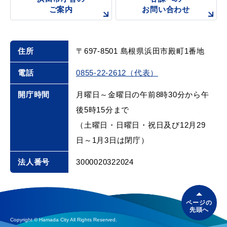
ご案内
お問い合わせ
届出・証明
税金
住所
〒697-8501 島根県浜田市殿町1番地
電話
0855-22-2612（代表）
開庁時間
月曜日～金曜日の午前8時30分から午
ごみ・リサイクル
支援・助成制度
後5時15分まで
（土曜日・日曜日・祝日及び12月29
日～1月3日は閉庁）
法人番号
3000020322024
各種相談窓口
入札
ページの
先頭へ
公共交通・
Copyright © Hamada City All Rights Reserved.
防災・消防