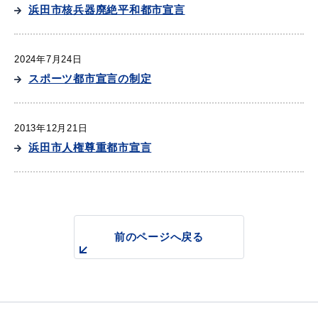
産業・ビジネス
浜田市核兵器廃絶平和都市宣言
2024年7月24日
教育・文化・
スポーツ
スポーツ都市宣言の制定
移住・定住
（はまだぐらし）
2013年12月21日
浜田市人権尊重都市宣言
観光・飲食
場面から探す
前のページへ戻る
妊娠・出産
子育て