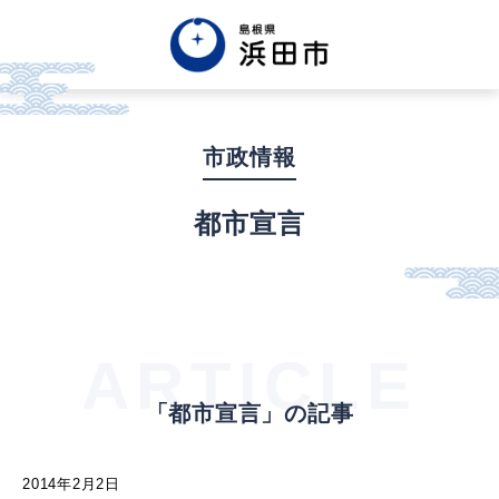
English
中文簡体
中文繁体
市政情報
한글
Tiếng việt
Tagalog
都市宣言
市政情報
くらし・手続き・
まちづくり
ARTICLE
「都市宣言」の記事
健康・福祉・
子育て
2014年2月2日