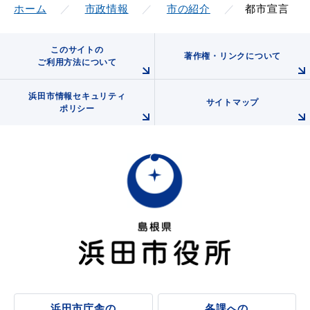
ホーム
市政情報
市の紹介
都市宣言
このサイトの
著作権・リンクについて
教育
出会い・結婚
ご利用方法について
浜田市情報セキュリティ
サイトマップ
ポリシー
引っ越し・住まい
就職・退職
高齢者・介護
おくやみ
目的から探す
浜田市庁舎の
各課への