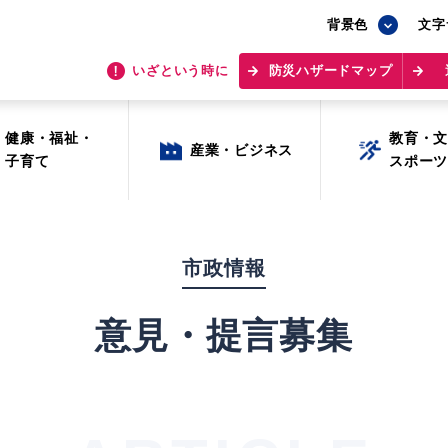
背景色
背景色
文字
文字
いざという時に
いざという時に
防災ハザードマップ
防災ハザードマップ
健康・福祉・
健康・福祉・
教育・
教育・
産業・ビジネス
産業・ビジネス
子育て
子育て
スポー
スポー
市政情報
意見・提言募集
目的から探す