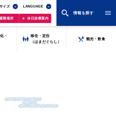
サイズ
サイズ
LANGUAGE
LANGUAGE
情報を探す
情報を探す
避難場所
避難場所
休日診療案内
休日診療案内
文化・
文化・
移住・定住
移住・定住
観光・飲食
観光・飲食
ツ
ツ
（はまだぐらし）
（はまだぐらし）