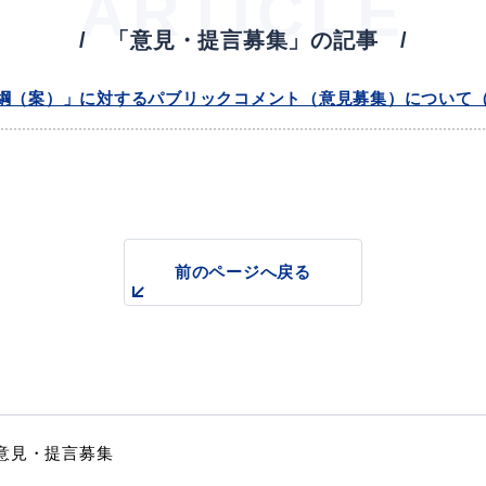
ARTICLE
「意見・提言募集」の記事
教育
届出・証明
綱（案）」に対するパブリックコメント（意見募集）について
い
就職・退職
支援・助成制度
前のページへ戻る
防災・消防
イベント情報
意見・提言募集