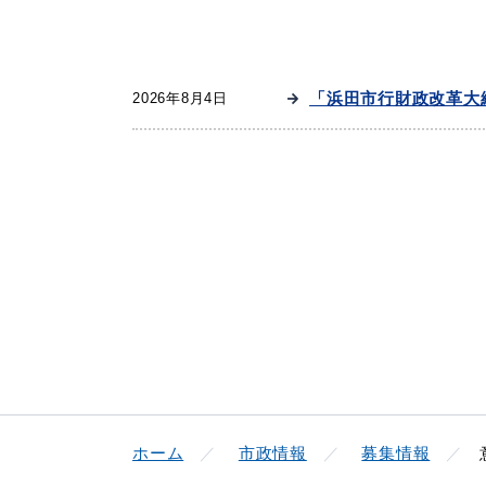
妊娠・出産
子育て
「浜田市行財政改革大
2026年8月4日
出会い・結婚
引っ越し・住ま
高齢者・介護
おくやみ
ホーム
市政情報
募集情報