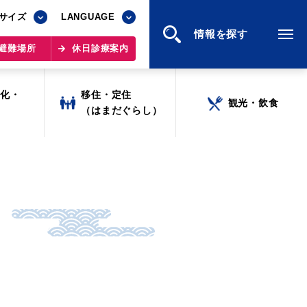
サイズ
サイズ
LANGUAGE
LANGUAGE
情報を探す
情報を探す
避難場所
避難場所
休日診療案内
休日診療案内
文化・
文化・
移住・定住
移住・定住
観光・飲食
観光・飲食
ツ
ツ
（はまだぐらし）
（はまだぐらし）