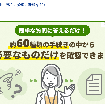
生、死亡、婚姻、離婚など）
教育
届出・証明
い
就職・退職
支援・助成制度
防災・消防
イベント情報