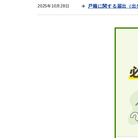
戸籍に関する届出（出
2025年10月28日
妊娠・出産
子育て
出会い・結婚
引っ越し・住ま
高齢者・介護
おくやみ