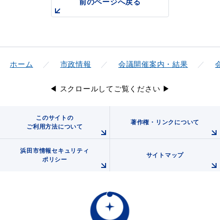
前のページへ戻る
届出・証明
税金
ホーム
市政情報
会議開催案内・結果
◀ スクロールしてご覧ください ▶
ごみ・リサイクル
支援・助成制度
このサイトの
著作権・リンクについて
ご利用方法について
浜田市情報セキュリティ
サイトマップ
各種相談窓口
入札
ポリシー
公共交通・
防災・消防