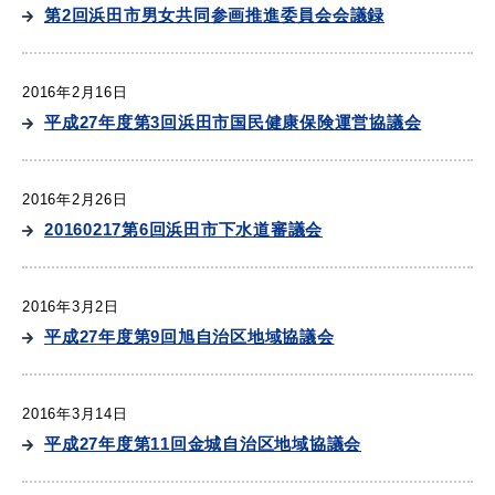
産業・ビジネス
第2回浜田市男女共同参画推進委員会会議録
2016年2月16日
教育・文化・
スポーツ
平成27年度第3回浜田市国民健康保険運営協議会
移住・定住
（はまだぐらし）
2016年2月26日
20160217第6回浜田市下水道審議会
観光・飲食
2016年3月2日
平成27年度第9回旭自治区地域協議会
場面から探す
2016年3月14日
平成27年度第11回金城自治区地域協議会
妊娠・出産
子育て