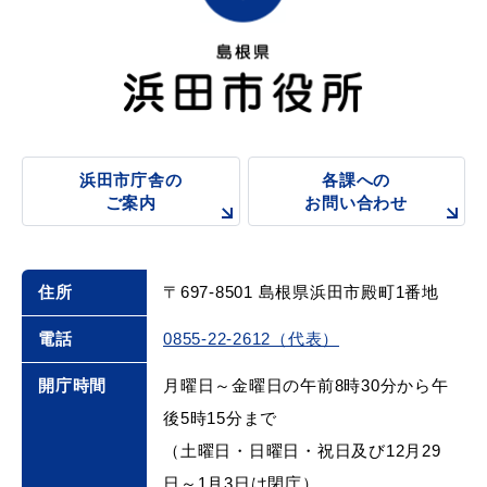
敬老福祉乗車券
公共施設
イベント情報
浜田市庁舎の
各課への
ご案内
お問い合わせ
便利なサービス
住所
〒697-8501 島根県浜田市殿町1番地
電話
0855-22-2612（代表）
開庁時間
月曜日～金曜日の午前8時30分から午
防災・防犯メール
ごみ分別早見表
後5時15分まで
気象情報リンク集
（土曜日・日曜日・祝日及び12月29
日～1月3日は閉庁）