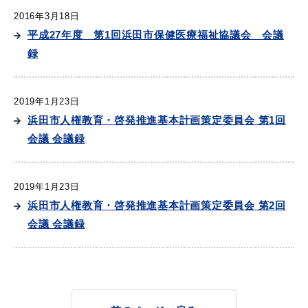
2016年3月18日
平成27年度 第1回浜田市保健医療福祉協議会 会議
録
教育
出会い・結婚
2019年1月23日
浜田市人権教育・啓発推進基本計画策定委員会 第1回
会議 会議録
引っ越し・住まい
就職・退職
2019年1月23日
浜田市人権教育・啓発推進基本計画策定委員会 第2回
高齢者・介護
おくやみ
会議 会議録
目的から探す