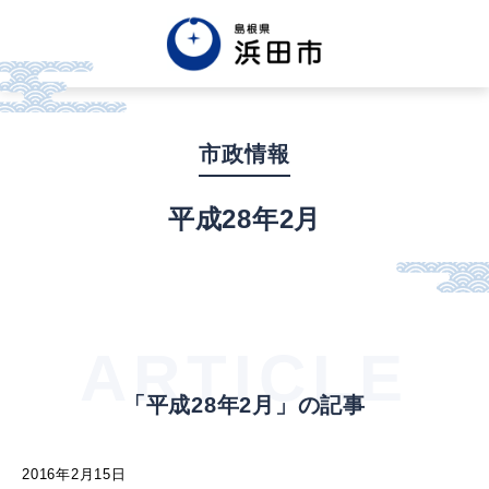
English
中文簡体
中文繁体
市政情報
한글
Tiếng việt
Tagalog
平成28年2月
市政情報
くらし・手続き・
まちづくり
ARTICLE
「平成28年2月」の記事
健康・福祉・
子育て
2016年2月15日