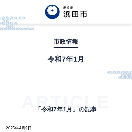
English
中文簡体
中文繁体
市政情報
한글
Tiếng việt
Tagalog
令和7年1月
市政情報
くらし・手続き・
まちづくり
ARTICLE
「令和7年1月」の記事
健康・福祉・
子育て
2025年4月9日