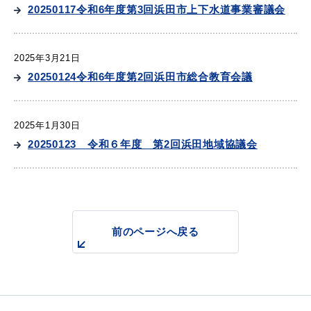
産業・ビジネス
20250117令和6年度第3回浜田市上下水道事業審議会
2025年3月21日
教育・文化・
スポーツ
20250124令和6年度第2回浜田市総合教育会議
移住・定住
（はまだぐらし）
2025年1月30日
20250123 令和６年度 第2回浜田地域協議会
観光・飲食
場面から探す
前のページへ戻る
妊娠・出産
子育て