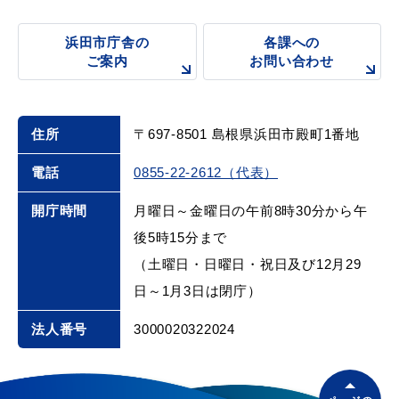
浜田市庁舎の
各課への
ご案内
お問い合わせ
届出・証明
税金
住所
〒697-8501 島根県浜田市殿町1番地
電話
0855-22-2612（代表）
ごみ・リサイクル
支援・助成制度
開庁時間
月曜日～金曜日の午前8時30分から午
後5時15分まで
（土曜日・日曜日・祝日及び12月29
各種相談窓口
入札
日～1月3日は閉庁）
法人番号
3000020322024
公共交通・
防災・消防