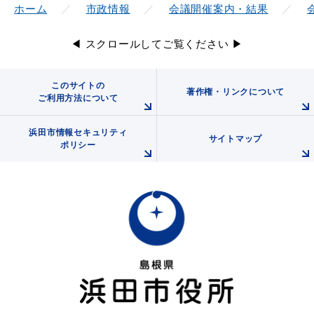
ホーム
市政情報
会議開催案内・結果
◀ スクロールしてご覧ください ▶
教育
出会い・結婚
このサイトの
著作権・リンクについて
ご利用方法について
浜田市情報セキュリティ
サイトマップ
引っ越し・住まい
就職・退職
ポリシー
高齢者・介護
おくやみ
目的から探す