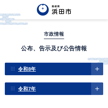
English
中文簡体
中文繁体
市政情報
한글
Tiếng việt
Tagalog
公布、告示及び公告情報
市政情報
令和8年
くらし・手続き・
まちづくり
令和7年
健康・福祉・
子育て