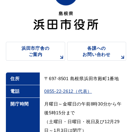
教育
出会い・結婚
浜田市庁舎の
各課への
ご案内
お問い合わせ
引っ越し・住まい
就職・退職
住所
〒697-8501 島根県浜田市殿町1番地
電話
0855-22-2612（代表）
高齢者・介護
おくやみ
開庁時間
月曜日～金曜日の午前8時30分から午
後5時15分まで
（土曜日・日曜日・祝日及び12月29
目的から探す
日～1月3日は閉庁）