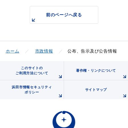
産業・ビジネス
前のページへ戻る
教育・文化・
スポーツ
移住・定住
（はまだぐらし）
ホーム
市政情報
公布、告示及び公告情報
このサイトの
観光・飲食
著作権・リンクについて
ご利用方法について
浜田市情報セキュリティ
場面から探す
サイトマップ
ポリシー
妊娠・出産
子育て