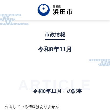
English
中文簡体
中文繁体
市政情報
한글
Tiếng việt
Tagalog
令和8年11月
市政情報
くらし・手続き・
まちづくり
ARTICLE
「令和8年11月」の記事
健康・福祉・
子育て
公開している情報はありません。