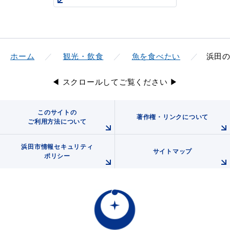
教育
出会い・結婚
ホーム
観光・飲食
魚を食べたい
浜田
◀ スクロールしてご覧ください ▶
引っ越し・住まい
就職・退職
このサイトの
著作権・リンクについて
ご利用方法について
浜田市情報セキュリティ
サイトマップ
ポリシー
高齢者・介護
おくやみ
目的から探す