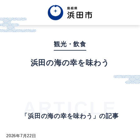
English
中文簡体
中文繁体
観光・飲食
한글
Tiếng việt
Tagalog
浜田の海の幸を味わう
市政情報
くらし・手続き・
まちづくり
ARTICLE
「浜田の海の幸を味わう」の記事
健康・福祉・
子育て
2026年7月22日