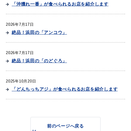
産業・ビジネス
「沖獲れ一番」が食べられるお店を紹介します
2026年7月17日
教育・文化・
スポーツ
絶品！浜田の「アンコウ」
移住・定住
（はまだぐらし）
2026年7月17日
絶品！浜田の「のどぐろ」
観光・飲食
2025年10月20日
「どんちっちアジ」が食べられるお店を紹介します
場面から探す
妊娠・出産
子育て
前のページへ戻る