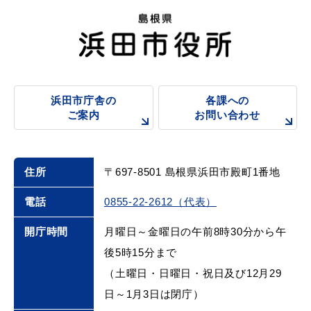
届出・証明
税金
浜田市庁舎の
各課への
ご案内
お問い合わせ
ごみ・リサイクル
支援・助成制度
住所
〒697-8501 島根県浜田市殿町1番地
電話
0855-22-2612（代表）
各種相談窓口
入札
開庁時間
月曜日～金曜日の午前8時30分から午
後5時15分まで
（土曜日・日曜日・祝日及び12月29
日～1月3日は閉庁）
公共交通・
防災・消防