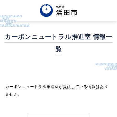
English
中文簡体
中文繁体
カーボンニュートラル推進室 情報一
한글
Tiếng việt
Tagalog
覧
市政情報
くらし・手続き・
まちづくり
カーボンニュートラル推進室が提供している情報はあり
ません。
健康・福祉・
子育て