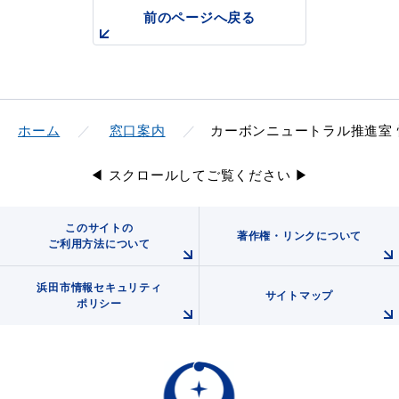
産業・ビジネス
前のページへ戻る
教育・文化・
スポーツ
ホーム
窓口案内
カーボンニュートラル推進室
移住・定住
（はまだぐらし）
◀ スクロールしてご覧ください ▶
観光・飲食
このサイトの
著作権・リンクについて
ご利用方法について
場面から探す
浜田市情報セキュリティ
サイトマップ
ポリシー
妊娠・出産
子育て