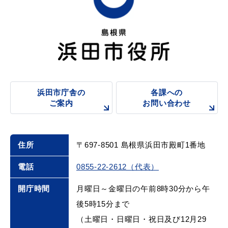
教育
出会い・結婚
浜田市庁舎の
各課への
引っ越し・住まい
就職・退職
ご案内
お問い合わせ
住所
〒697-8501 島根県浜田市殿町1番地
高齢者・介護
おくやみ
電話
0855-22-2612（代表）
開庁時間
月曜日～金曜日の午前8時30分から午
後5時15分まで
目的から探す
（土曜日・日曜日・祝日及び12月29