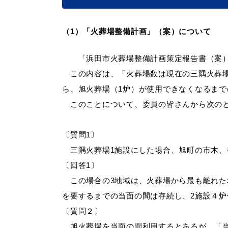
（
1）「火葬場整備計画」（案）について
便利なサービス
「浜田市火葬場整備計画策定報告書（案）」
この内容は、「火葬場数は現在の三隅火葬場
ら、旭火葬場（1炉）が使用できなくなるまで
このことについて、委員の皆さんから次の
防災・防犯メール
〔質問
1〕
ごみ分別早見
気象情報リンク集
三隅火葬場1施設にした場合、旭町の市木、
〔回答
1〕
この場合の3地域は、火葬場から最も離れた
を要するまでの当面の間は存続し、2施設４
〔質問２〕
旭火葬場を当面の間利用するとあるが、「当