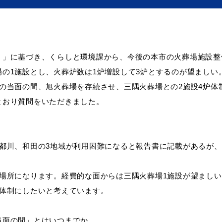
に基づき、くらしと環境課から、今後の本市の火葬場施設整
の1施設とし、火葬炉数は1炉増設して3炉とするのが望ましい
の当面の間、旭火葬場を存続させ、三隅火葬場との2施設4炉体
とおり質問をいただきました。
目的別の
表
募集情報
窓口案内
都川、和田の3地域が利用困難になると報告書に記載があるが、
場所になります。経費的な面からは三隅火葬場1施設が望ましい
炉体制にしたいと考えています。
面の間」とはいつまでか。