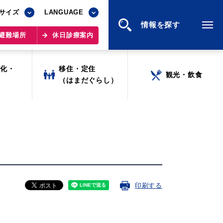
サイズ
サイズ
LANGUAGE
LANGUAGE
情報を探す
情報を探す
避難場所
避難場所
休日診療案内
休日診療案内
文化・
文化・
移住・定住
移住・定住
観光・飲食
観光・飲食
ツ
ツ
（はまだぐらし）
（はまだぐらし）
印刷する