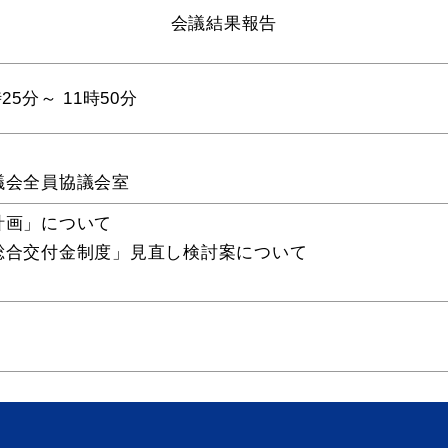
会議結果報告
教育
届出・証明
時25分～ 11時50分
い
就職・退職
支援・助成制度
議会全員協議会室
計画」について
総合交付金制度」見直し検討案について
防災・消防
イベント情報