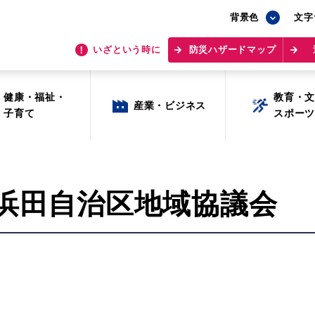
背景色
背景色
文字
文字
いざという時に
いざという時に
防災ハザードマップ
防災ハザードマップ
健康・福祉・
健康・福祉・
教育・
教育・
産業・ビジネス
産業・ビジネス
子育て
子育て
スポー
スポー
回浜田自治区地域協議会
目的から探す