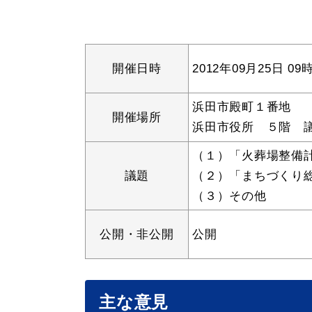
妊娠・出産
子育て
開催日時
2012年09月25日 09
浜田市殿町１番地
開催場所
出会い・結婚
引っ越し・住ま
浜田市役所 ５階 
（１）「火葬場整備
議題
（２）「まちづくり
（３）その他
高齢者・介護
おくやみ
公開・非公開
公開
主な意見