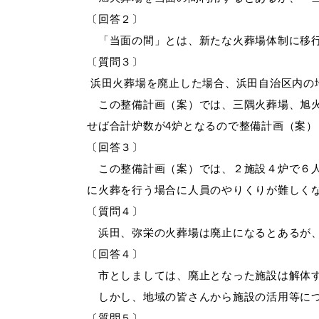
〔回答２〕
「当面の間」とは、新たな火葬場体制に移
〔質問３〕
浜田火葬場を廃止した場合、浜田自治区内の
この整備計画（案）では、三隅火葬場、旭火
せば合計炉数が
4炉となるので整備計画（案
〔回答３〕
浜田市観光協会ポータルサイ
この整備計画（案）では、２施設４炉で６人
に火葬を行う場合に人員のやりくりが難しく
〔質問４〕
浜田、弥栄の火葬場は廃止になるとあるが、
〔回答４〕
市としましては、廃止となった施設は解体す
しかし、地域の皆さんから施設の活用等につ
〔質問５〕