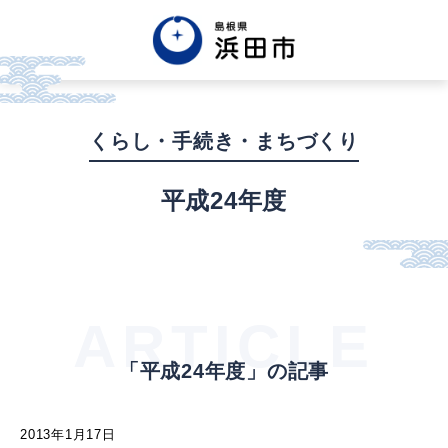
English
中文簡体
中文繁体
くらし・手続き・まちづくり
한글
Tiếng việt
Tagalog
平成24年度
市政情報
くらし・手続き・
まちづくり
ARTICLE
「平成24年度」の記事
健康・福祉・
子育て
2013年1月17日