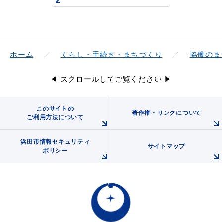
教育
出会い・結婚
ホーム
くらし・手続き・まちづくり
協働のま
◀ スクロールしてご覧ください ▶
引っ越し・住まい
就職・退職
このサイトの
著作権・リンクについて
ご利用方法について
浜田市情報セキュリティ
サイトマップ
ポリシー
高齢者・介護
おくやみ
目的から探す