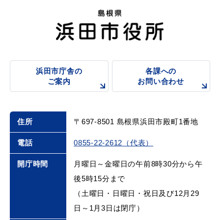
届出・証明
税金
浜田市庁舎の
各課への
ご案内
お問い合わせ
ごみ・リサイクル
支援・助成制度
住所
〒697-8501 島根県浜田市殿町1番地
電話
0855-22-2612（代表）
各種相談窓口
入札
開庁時間
月曜日～金曜日の午前8時30分から午
後5時15分まで
（土曜日・日曜日・祝日及び12月29
日～1月3日は閉庁）
公共交通・
防災・消防