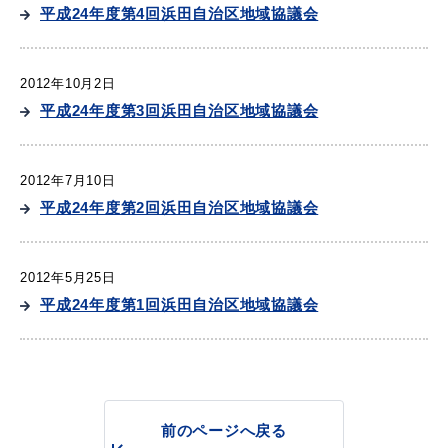
産業・ビジネス
平成24年度第4回浜田自治区地域協議会
2012年10月2日
教育・文化・
スポーツ
平成24年度第3回浜田自治区地域協議会
移住・定住
（はまだぐらし）
2012年7月10日
平成24年度第2回浜田自治区地域協議会
観光・飲食
2012年5月25日
平成24年度第1回浜田自治区地域協議会
場面から探す
妊娠・出産
子育て
前のページへ戻る