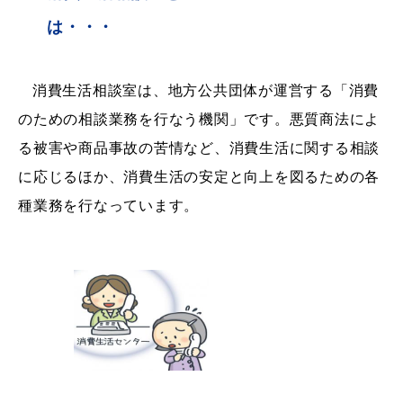
は・・・
教育
出会い・結婚
消費生活相談室は、地方公共団体が運営する「消費
のための相談業務を行なう機関」です。悪質商法によ
る被害や商品事故の苦情など、消費生活に関する相談
に応じるほか、消費生活の安定と向上を図るための各
引っ越し・住まい
就職・退職
種業務を行なっています。
高齢者・介護
おくやみ
目的から探す