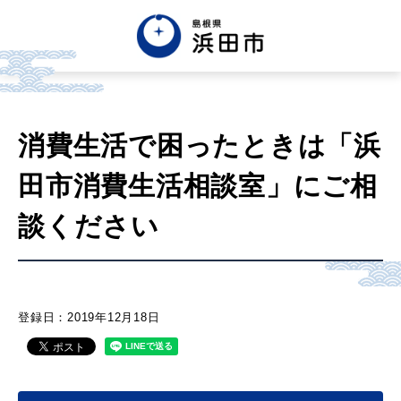
English
中文簡体
中文繁体
消費生活で困ったときは「浜
한글
Tiếng việt
Tagalog
田市消費生活相談室」にご相
市政情報
談ください
くらし・手続き・
まちづくり
登録日：2019年12月18日
健康・福祉・
子育て