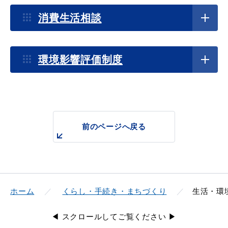
2025年5月9日
環境カウンセラーの利活用について
消費生活相談
届出・証明
税金
2025年4月30日
環境影響評価制度
自然共生サイトについて
2024年12月9日
ごみ・リサイクル
支援・助成制度
セアカゴケグモに注意してください!
前のページへ戻る
2024年4月1日
不動産を相続したら相続登記が必要です（令和6年4月
各種相談窓口
入札
から義務化）
ホーム
くらし・手続き・まちづくり
生活・環
2023年4月3日
◀ スクロールしてご覧ください ▶
公共交通・
防災・消防
「出会い・結婚・出産・子育て」をトータルで応援し