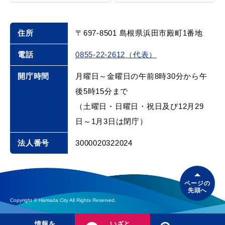
止等について
住所
〒697-8501 島根県浜田市殿町1番地
目的別の
電話
0855-22-2612（代表）
募集情報
窓口案内
開庁時間
月曜日～金曜日の午前8時30分から午
後5時15分まで
（土曜日・日曜日・祝日及び12月29
日～1月3日は閉庁）
法人番号
3000020322024
申請書
電子申請
ダウンロード
ページの
先頭へ
Copyright © Hamada City All Rights Reserved.
情報を
いざと