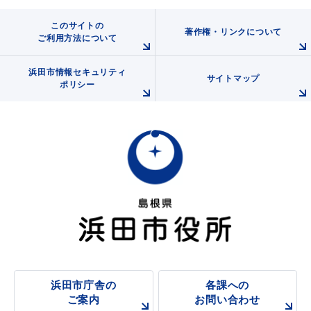
敬老福祉乗車券
ます！
このサイトの
著作権・リンクについて
ご利用方法について
2022年9月1日
浜田市情報セキュリティ
公共施設
イベント情報
サイトマップ
浜田市2050年ゼロカーボンシティ表明について
ポリシー
2022年3月16日
川や海にやさしい暮らしを始めませんか
便利なサービス
2022年2月1日
再生可能エネルギー（太陽光・風力）小出力発電設備
の事故報告義務化について
防災・防犯メール
ごみ分別早見表
気象情報リンク集
浜田市庁舎の
各課への
2020年8月26日
ご案内
お問い合わせ
豪雨等の災害時における太陽光発電設備による感電防