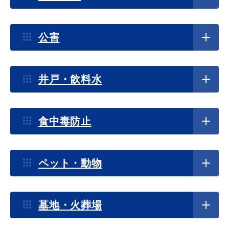
令和８年度 浜田市再生可能エネルギー設備導入支援事
業補助金の募集について
公害
教育
出会い・結婚
2026年2月26日
かおり風景100選～石見畳ヶ浦磯のかおり
井戸・飲料水
引っ越し・住まい
就職・退職
2025年11月10日
あなたの水道にも防寒を～寒波に注意しましょう～
食中毒防止
2025年9月11日
高齢者・介護
おくやみ
ペット・動物
「浜田市のエネルギー地産地消と地域経済循環に寄与
する再生可能エネルギー由来電力の調達契約に関する
基本方針」について
墓地・火葬場
目的から探す