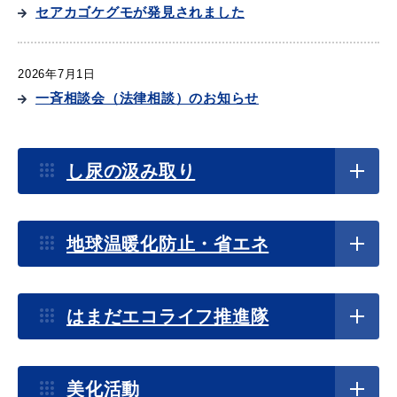
産業・ビジネス
セアカゴケグモが発見されました
2026年7月1日
教育・文化・
スポーツ
一斉相談会（法律相談）のお知らせ
移住・定住
（はまだぐらし）
2026年7月1日
し尿の汲み取り
浜田市太陽光発電事業及び蓄電所運用事業に関するガ
イドラインについて
観光・飲食
地球温暖化防止・省エネ
2026年4月15日
場面から探す
「HAMADAごみ分別アプリ」のスタンプラリーで脱炭
はまだエコライフ推進隊
素について学ぼう‼
妊娠・出産
子育て
2026年4月1日
美化活動