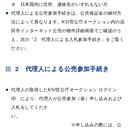
オ 日本国内に住所、連絡先がいずれもない方
代理人による公売参加手続きは、公売保証金の納付方
法によって異なります。KSI官公庁オークション内の浜
届出・証明
税金
田市インターネット公売の物件詳細画面でご確認のう
え、次の「2 代理人による入札参加手続き」をご覧く
ださい。
ごみ・リサイクル
支援・助成制度
2 代理人による公売参加手続き
代理人の取得したKSI官公庁オークション ログイン
各種相談窓口
入札
ID により、代理人が公売参加（仮）申し込みおよび
入札をしてくださ
い。
※申し込みの際には、公
公共交通・
防災・消防