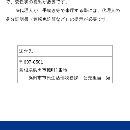
で、委任状の提出が必要です。
※代理人が、手続き等で来庁する際には、代理人の
身分証明書（運転免許証など）の提示が必要です。
浜田市観光協会ポータルサイト「はまナビ」
送付先
〒697-8501
島根県浜田市殿町1番地
浜田市市民生活部税務課 公売担当 宛
移住・出会い応援（はまだ暮らし）