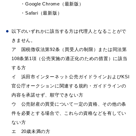
・Google Chrome（最新版）
・Safari（最新版）
教育
出会い・結婚
以下のいずれかに該当する方は代理人となることがで
きません。
ア 国税徴収法第92条（買受人の制限）または同法第
108条第1項（公売実施の適正化のための措置）に該当
引っ越し・住まい
就職・退職
する方
イ 浜田市インターネット公売ガイドラインおよびKSI
官公庁オークションに関連する規約・ガイドラインの
内容を承諾せず、順守できない方
高齢者・介護
おくやみ
ウ 公売財産の買受について一定の資格、その他の条
件を必要とする場合で、これらの資格などを有してい
ない方
目的から探す
エ 20歳未満の方