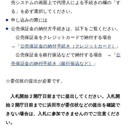
敬老福祉乗車券
売システムの画面上で代理人による手続きの欄の「す
る」を必ず選択してください。
申し込みの際には
公売保証金の納付方手続きは、以下をご覧ください。
公共施設
イベント情報
公売保証金をクレジットカードで納付する場合
→「
公売保証金の納付手続き（クレジットカード）
」
公売保証金を銀行振込などで納付する場合 →「
公
売保証金の納付手続き（銀行振込など）
」
便利なサービス
☆委任状の提出が必要です。
入札開始２開庁日前までに提出してください。入札開
始２開庁日前までに浜田市が委任状などの提出を確認で
防災・防犯メール
ごみ分別早見表
きない場合は、入札に参加できませんのでご注意くださ
気象情報リンク集
い。