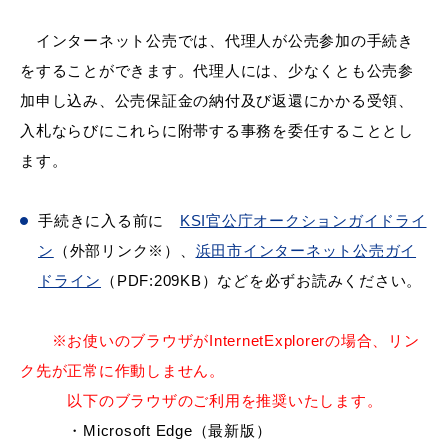
産業・ビジネス
インターネット公売では、代理人が公売参加の手続き
をすることができます。代理人には、少なくとも公売参
教育・文化・
スポーツ
加申し込み、公売保証金の納付及び返還にかかる受領、
入札ならびにこれらに附帯する事務を委任することとし
ます。
移住・定住
（はまだぐらし）
手続きに入る前に
KSI官公庁オークションガイドライ
観光・飲食
ン
（外部リンク※）、
浜田市インターネット公売ガイ
ドライン
（PDF:209KB）などを必ずお読みください。
場面から探す
※お使いのブラウザがInternetExplorerの場合、リン
ク先が正常に作動しません。
以下のブラウザのご利用を推奨いたします。
妊娠・出産
子育て
・Microsoft Edge（最新版）