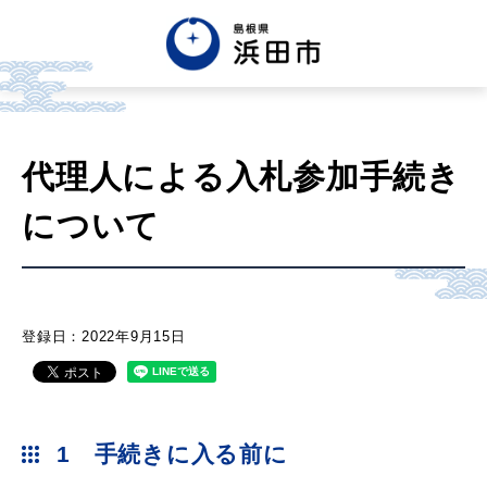
English
中文簡体
中文繁体
代理人による入札参加手続き
한글
Tiếng việt
Tagalog
について
市政情報
くらし・手続き・
まちづくり
登録日：2022年9月15日
健康・福祉・
子育て
1 手続きに入る前に