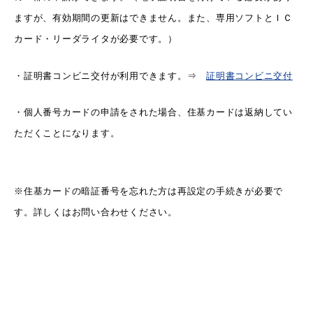
敬老福祉乗車券
ますが、有効期間の更新はできません。また、専用ソフトとＩＣ
カード・リーダライタが必要です。）
公共施設
イベント情報
・証明書コンビニ交付が利用できます。⇒
証明書コンビニ交付
・個人番号カードの申請をされた場合、住基カードは返納してい
ただくことになります。
便利なサービス
※住基カードの暗証番号を忘れた方は再設定の手続きが必要で
す。詳しくはお問い合わせください。
防災・防犯メール
ごみ分別早見表
気象情報リンク集