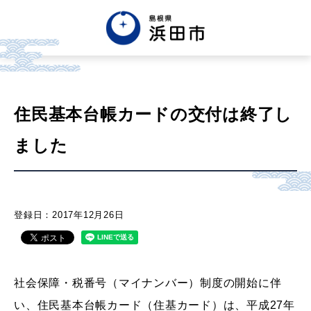
English
中文簡体
中文繁体
한글
Tiếng việt
Tagalog
住民基本台帳カードの交付
は終了し
ました
市政情報
くらし・手続き・
まちづくり
登録日：2017年12月26日
健康・福祉・
子育て
社会保障・税番号（マイナンバー）制度の開始に伴
い、住民基本台帳カード（住基カード）は、平成27年