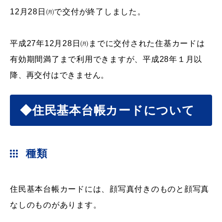
産業・ビジネス
12月28日㈪で交付が終了しました。
平成27年12月28日㈪までに交付された住基カードは
教育・文化・
スポーツ
有効期間満了まで利用できますが、平成28年１月以
降
、
再交付はできません。
移住・定住
（はまだぐらし）
◆住民基本台帳カードについて
観光・飲食
種類
場面から探す
住民基本台帳カードには、顔写真付きのものと顔写真
なしのものがあります。
妊娠・出産
子育て