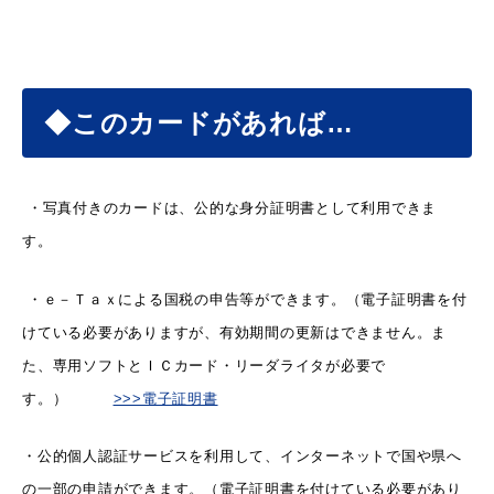
届出・証明
税金
◆このカードがあれば…
・写真付きのカードは、公的な身分証明書として利用できま
ごみ・リサイクル
支援・助成制度
す。
・ｅ－Ｔａｘによる国税の申告等ができます。（電子証明書を付
けている必要がありますが、有効期間の更新はできません
。ま
各種相談窓口
入札
た、専用ソフトとＩＣカード・リーダライタが必要で
す。）
>>>電子証明書
・公的個人認証サービスを利用して、インターネットで国や県へ
公共交通・
防災・消防
の一部の申請ができます。（電子証明書を付けている必要があり