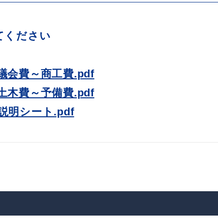
教育
届出・証明
ください
会費～商工費.pdf
い
就職・退職
支援・助成制度
木費～予備費.pdf
明シート.pdf
防災・消防
イベント情報