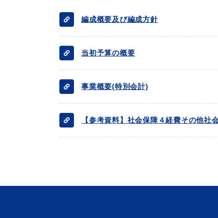
編成概要及び編成方針
便利なサービス
当初予算の概要
事業概要(特別会計)
【参考資料】社会保障４経費その他社
防災・防犯メール
ごみ分別早見
気象情報リンク集