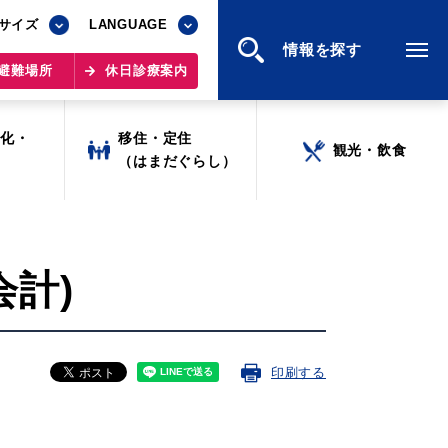
サイズ
サイズ
LANGUAGE
LANGUAGE
情報を探す
情報を探す
避難場所
避難場所
休日診療案内
休日診療案内
文化・
文化・
移住・定住
移住・定住
観光・飲食
観光・飲食
ツ
ツ
（はまだぐらし）
（はまだぐらし）
計)
印刷する