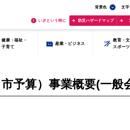
背景色
背景色
文字
文字
いざという時に
いざという時に
防災ハザードマップ
防災ハザードマップ
健康・福祉・
健康・福祉・
教育・
教育・
産業・ビジネス
産業・ビジネス
子育て
子育て
スポー
スポー
田市予算）事業概要(一般会
目的から探す