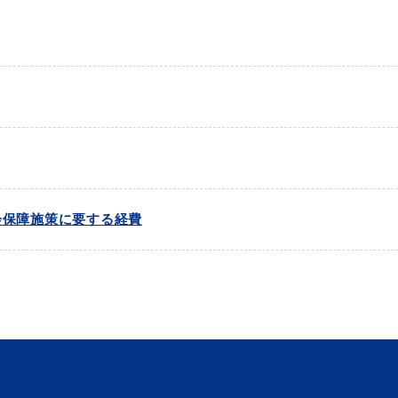
会保障施策に要する経費
目的別の
表
募集情報
窓口案内