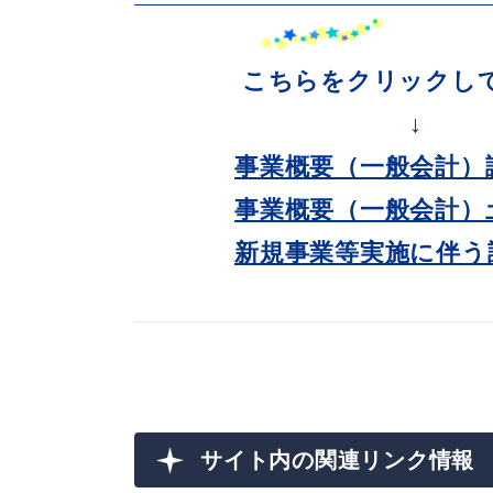
妊娠・出産
子育て
こちらをクリックして
↓
事業概要（一般会計）議
出会い・結婚
引っ越し・住ま
事業概要（一般会計）土
新規事業等実施に伴う説
高齢者・介護
おくやみ
サイト内の関連リンク情報