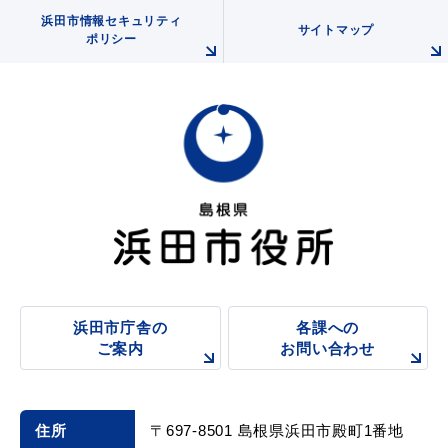
浜田市情報セキュリティ
サイトマップ
ポリシー
教育
出会い・結婚
引っ越し・住まい
就職・退職
高齢者・介護
おくやみ
浜田市庁舎の
各課への
ご案内
お問い合わせ
目的から探す
住所
〒697-8501 島根県浜田市殿町1番地