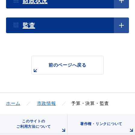
財政状況
産業・ビジネス
監査
教育・文化・
スポーツ
移住・定住
（はまだぐらし）
前のページへ戻る
観光・飲食
場面から探す
ホーム
市政情報
予算・決算・監査
このサイトの
著作権・リンクについて
ご利用方法について
妊娠・出産
子育て