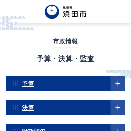
English
中文簡体
中文繁体
市政情報
한글
Tiếng việt
Tagalog
予算・決算・監査
市政情報
予算
くらし・手続き・
まちづくり
決算
健康・福祉・
子育て