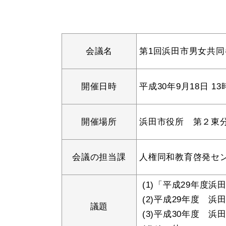
妊娠・出産
子育て
会議名
第1回浜田市男女共
出会い・結婚
引っ越し・住ま
開催日時
平成30年9月18日 13
開催場所
浜田市役所 第２東
高齢者・介護
おくやみ
会議の担当課
人権同和教育啓発セ
(1)「平成29年度
(2)平成29年度 
議題
(3)平成30年度 