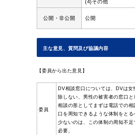
(4)その他
公開・非公開
公開
便利なサービス
主な意見、質問及び協議内容
【委員から出た意見】
防災・防犯メール
ごみ分別早見
気象情報リンク集
DV相談窓口については、DVは
除しない、男性の被害者の窓口と
相談の形としてまずは電話での相
委員
口を周知できるような体制をとる
少ないのは、この体制の周知不足
必要。