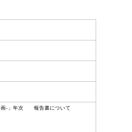
税金
ごみ・リサイクル
各種相談窓口
入札
公共交通・
公共施設
敬老福祉乗車券
本計画-」年次 報告書について