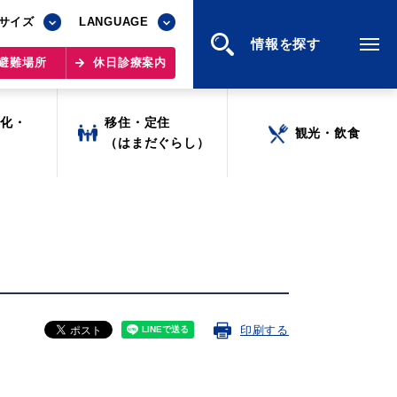
サイズ
サイズ
LANGUAGE
LANGUAGE
情報を探す
情報を探す
避難場所
避難場所
休日診療案内
休日診療案内
文化・
文化・
移住・定住
移住・定住
観光・飲食
観光・飲食
ツ
ツ
（はまだぐらし）
（はまだぐらし）
印刷する