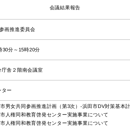
会議結果報告
教育
届出・証明
同参画推進委員会
い
就職・退職
支援・助成制度
時30分～15時20分
分庁舎２階南会議室
防災・消防
ンター
浜田市男女共同参画推進計画（第3次）-浜田市DV対策基
浜田市人権同和教育啓発センター実施事業について
イベント情報
浜田市人権同和教育啓発センター実施事業について