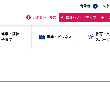
背景色
背景色
文字
文字
いざという時に
いざという時に
防災ハザードマップ
防災ハザードマップ
健康・福祉・
健康・福祉・
教育・
教育・
産業・ビジネス
産業・ビジネス
子育て
子育て
スポー
スポー
目的から探す