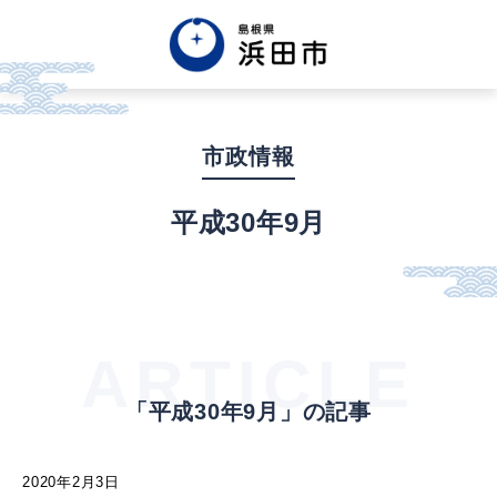
English
中文簡体
中文繁体
市政情報
한글
Tiếng việt
Tagalog
平成30年9月
市政情報
くらし・手続き・
まちづくり
ARTICLE
「平成30年9月」の記事
健康・福祉・
子育て
2020年2月3日