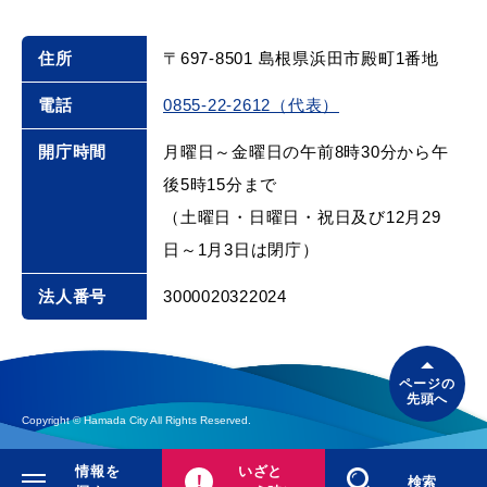
住所
〒697-8501 島根県浜田市殿町1番地
電話
0855-22-2612（代表）
届出・証明
税金
開庁時間
月曜日～金曜日の午前8時30分から午
後5時15分まで
（土曜日・日曜日・祝日及び12月29
ごみ・リサイクル
支援・助成制度
日～1月3日は閉庁）
法人番号
3000020322024
各種相談窓口
入札
ページの
先頭へ
Copyright © Hamada City All Rights Reserved.
公共交通・
情報を
いざと
防災・消防
閉じる
検索