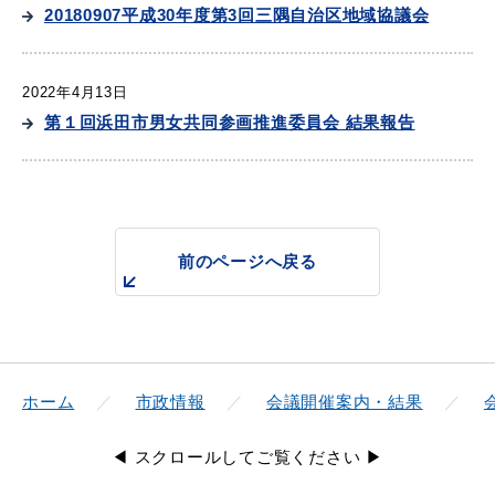
産業・ビジネス
20180907平成30年度第3回三隅自治区地域協議会
2022年4月13日
教育・文化・
スポーツ
第１回浜田市男女共同参画推進委員会 結果報告
移住・定住
（はまだぐらし）
前のページへ戻る
観光・飲食
場面から探す
ホーム
市政情報
会議開催案内・結果
◀ スクロールしてご覧ください ▶
妊娠・出産
子育て