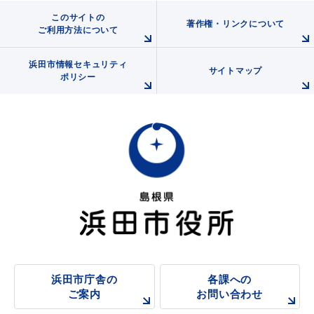
このサイトの
著作権・リンクについて
ご利用方法について
教育
出会い・結婚
浜田市情報セキュリティ
サイトマップ
ポリシー
引っ越し・住まい
就職・退職
高齢者・介護
おくやみ
浜田市庁舎の
各課への
ご案内
お問い合わせ
目的から探す