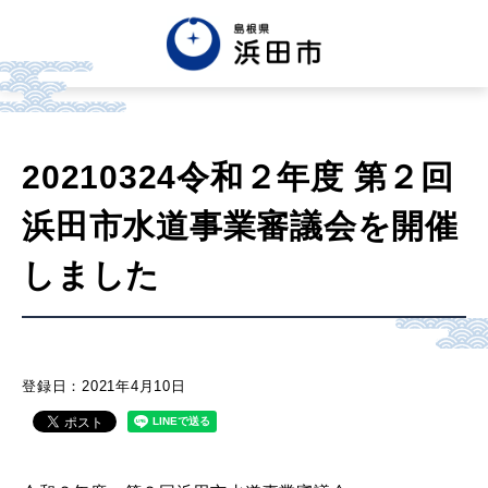
English
中文簡体
中文繁体
20210324令和２年度 第２回
한글
Tiếng việt
Tagalog
浜田市水道事業審議会を開催
市政情報
しました
くらし・手続き・
まちづくり
登録日：2021年4月10日
健康・福祉・
子育て