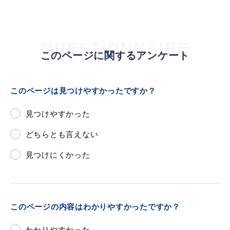
敬老福祉乗車券
QUESTIONNAIRE
このページに関するアンケート
公共施設
イベント情報
このページは見つけやすかったですか？
便利なサービス
見つけやすかった
どちらとも言えない
見つけにくかった
防災・防犯メール
ごみ分別早見表
気象情報リンク集
このページの内容はわかりやすかったですか？
わかりやすかった