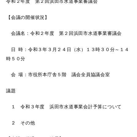
令和２年度 第２回浜田市水道事業審議会
産業・ビジネス
【会議の開催状況】
教育・文化・
スポーツ
会議名：令和２年度 第２回浜田市水道事業審議会
日 時：令和３年３月２４日（水）１３時３０分～１４
移住・定住
（はまだぐらし）
時５０分
会 場：市役所本庁舎５階 議会全員協議会室
観光・飲食
議題
場面から探す
１ 令和３年度 浜田市水道事業会計予算について
２ その他
妊娠・出産
子育て