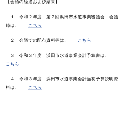
【会議の経過および結果】
１ 令和２年度 第２回浜田市水道事業審議会 会議
録は、
こちら
教育
出会い・結婚
２ 会議での配布資料等は、
こちら
３ 令和３年度 浜田市水道事業会計予算書は、
引っ越し・住まい
就職・退職
こちら
４ 令和３年度 浜田市水道事業会計当初予算説明資
料は、
こちら
高齢者・介護
おくやみ
目的から探す