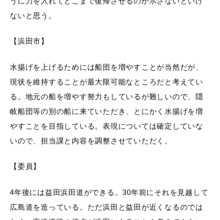
うに力を入れてどこまで復帰させるのか示さないといけ
ないと思う。
【浜田市】
目的別の
募集情報
窓口案内
水揚げを上げるためには船団を増やすことが当然だが、
現状を維持することが最大限可能なところだと考えてい
る。地元の船を増やす努力もしているが難しいので、隠
岐船団等の別の船に来ていただき、とにかく水揚げを増
やすことを目指している。表現については確定していな
いので、担当課と内容を調整させていただく。
申請書
電子申請
ダウンロード
【委員】
4年後には益田浜田道ができる。30年前にそれを見越して
広島道を造っている。ただ浜田と益田が近くなるのでは