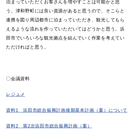
泊まっていただくお客さんを増やすことは可能かと思
う。津和野町には良い資源があると思うので、そこらと
連携を図り周辺都市に泊まっていただき、観光してもら
えるような流れを作っていただいてはどうかと思う。浜
浜田市庁舎の
各課への
ご案内
お問い合わせ
田市でいろいろな観光拠点を結んでいく作業を考えてい
ただければと思う。
〇会議資料
レジュメ
資料1 浜田市総合振興計画後期基本計画（案）について
資料2 第2次浜田市総合振興計画（案）