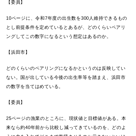
敬老福祉乗車券
【委員】
10ページに、令和7年度の出生数を300人維持できるもの
とし前提条件を定めているとあるが、どのくらいペアリ
公共施設
イベント情報
ングしてこの数字になるという想定はあるのか。
【浜田市】
便利なサービス
どのくらいのペアリングになるかというのは反映してい
ない。国が出している今後の出生率等を踏まえ、浜田市
の数字を当てはめている。
【委員】
防災・防犯メール
ごみ分別早見表
25ページの漁業のところに、現状値と目標値がある。本
気象情報リンク集
来なら約40年前から比較し減ってきているのを、どのよ