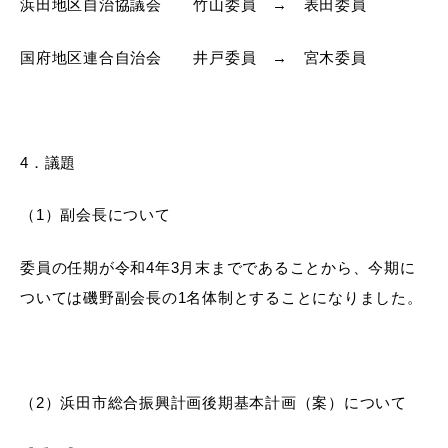
浜田地区自治協議会 竹山委員 → 表田委員
国府地区連合自治会 井戸委員 → 宮木委員
届出・証明
税金
4．議題
ごみ・リサイクル
支援・助成制度
（1）副会長について
委員の任期が令和4年3月末までであることから、今期に
ついては磯野副会長の1名体制とすることになりました。
各種相談窓口
入札
（2）浜田市総合振興計画後期基本計画（案）について
公共交通・
防災・消防