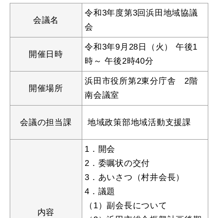
産業・ビジネス
令和3年度第3回浜田地域協議
会議名
会
教育・文化・
スポーツ
令和3年9月28日（火） 午後1
開催日時
時～ 午後2時40分
浜田市役所第2東分庁舎 2階
移住・定住
（はまだぐらし）
開催場所
南会議室
観光・飲食
会議の担当課
地域政策部地域活動支援課
1．開会
場面から探す
2．委嘱状の交付
3．あいさつ（村井会長）
4．議題
（1）副会長について
妊娠・出産
子育て
内容