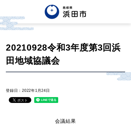
English
中文簡体
中文繁体
20210928令和3年度第3回浜
한글
Tiếng việt
Tagalog
田地域協議会
市政情報
くらし・手続き・
まちづくり
登録日：2022年1月24日
健康・福祉・
子育て
会議結果