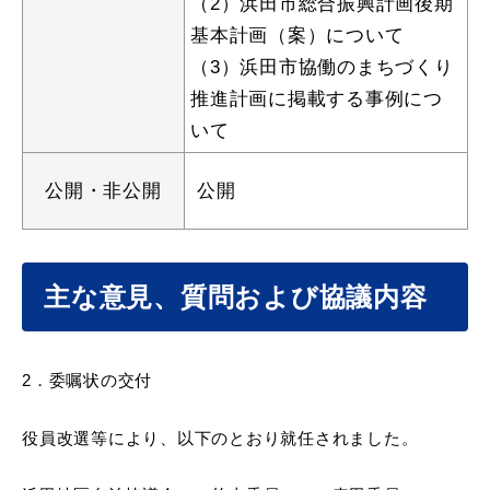
（2）浜田市総合振興計画後期
基本計画（案）について
（3）浜田市協働のまちづくり
推進計画に掲載する事例につ
教育
出会い・結婚
いて
公開・非公開
公開
引っ越し・住まい
就職・退職
主な意見、質問および協議内容
高齢者・介護
おくやみ
2．委嘱状の交付
役員改選等により、
以下のとおり就任されました。
目的から探す