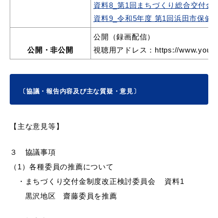
資料8_第1回まちづくり総合交付金制
資料9_令和5年度 第1回浜田市保健
公開（録画配信）
届出・証明
税金
公開・非公開
視聴用アドレス：https://www.youtub
〔協議・報告内容及び主な質疑・意見〕
ごみ・リサイクル
支援・助成制度
【主な意見等】
３ 協議事項
各種相談窓口
入札
（1）各種委員の推薦について
・まちづくり交付金制度改正検討委員会 資料1
黒沢地区 齋藤委員を推薦
公共交通・
防災・消防