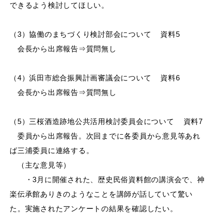
できるよう検討してほしい。
（3）協働のまちづくり検討部会について 資料5
会長から出席報告⇒質問無し
（4）浜田市総合振興計画審議会について 資料6
浜田市観光協会ポータルサイト「はまナビ」
会長から出席報告⇒質問無し
（5）三桜酒造跡地公共活用検討委員会について 資料7
委員から出席報告。次回までに各委員から意見等あれ
ば三浦委員に連絡する。
（主な意見等）
・3月に開催された、歴史民俗資料館の講演会で、神
楽伝承館ありきのようなことを講師が話していて驚い
た。実施されたアンケートの結果を確認したい。
移住・出会い応援（はまだ暮らし）