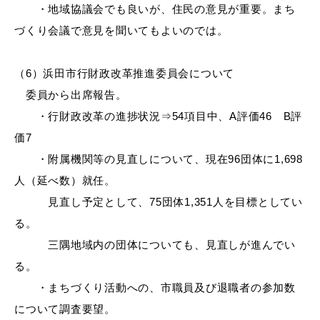
・地域協議会でも良いが、住民の意見が重要。まち
づくり会議で意見を聞いてもよいのでは。
浜田市庁舎の
各課への
（6）浜田市行財政改革推進委員会について
ご案内
お問い合わせ
委員から出席報告。
・行財政改革の進捗状況⇒54項目中、A評価46 B評
価7
・附属機関等の見直しについて、現在96団体に1,698
人（延べ数）就任。
見直し予定として、75団体1,351人を目標としてい
る。
三隅地域内の団体についても、見直しが進んでい
る。
・まちづくり活動への、市職員及び退職者の参加数
について調査要望。