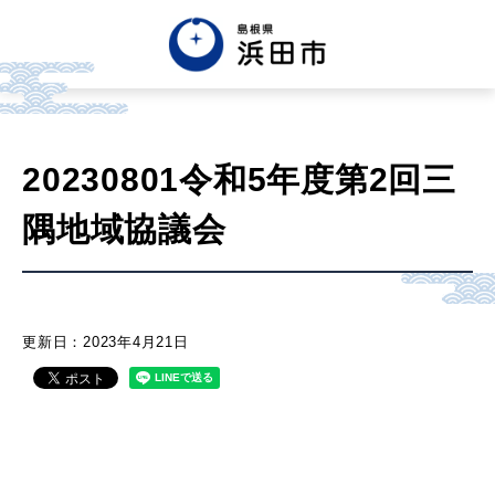
English
中文簡体
中文繁体
20230801令和5年度第2回三
한글
Tiếng việt
Tagalog
隅地域協議会
市政情報
くらし・手続き・
まちづくり
更新日：2023年4月21日
健康・福祉・
子育て