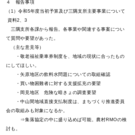
敬老福祉乗車券
４ 報告事項
（1）令和5年度当初予算及び三隅支所主要事業について
資料2、3
三隅支所各課から報告。各事業や関連する事案につい
公共施設
イベント情報
て質問や要望があった。
（主な意見等）
・敬老福祉乗車券制度を、地域の現状に合ったもの
にしてほしい。
便利なサービス
・矢原地区の飲料水問題についての取組確認
・買い物困難者に対する支援拡充の要望
・岡見地区 危険な暗きょの調査要望
・中山間地域直接支払制度は、まちづくり推進委員
会の取組みも対象になるか。
防災・防犯メール
ごみ分別早見表
⇒集落協定の中に盛り込めば可能。農村RMOの検
気象情報リンク集
討も。