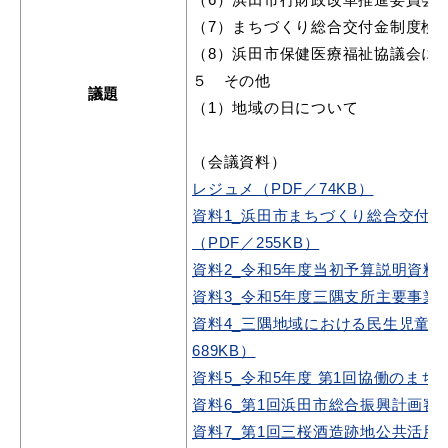
（7）まちづくり総合交付金制度検
（8）浜田市保健医療福祉協議会に
５ その他
教育
出会い・結婚
議題
（1）地域の日について
（会議資料）
レジュメ（PDF／74KB）
引っ越し・住まい
就職・退職
資料1_浜田市まちづくり総合交付
（PDF／255KB）
資料2_令和5年度当初予算説明資料
資料3_令和5年度三隅支所主要事業（P
高齢者・介護
おくやみ
資料4_三隅地域における民生児童委
689KB）
資料5_令和5年度 第1回協働のまち
資料6_第1回浜田市総合振興計画審議
目的から探す
資料7_第1回三桜酒造跡地公共活用検