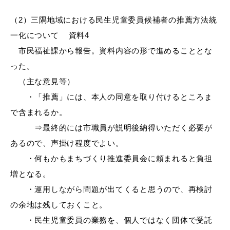
（2）三隅地域における民生児童委員候補者の推薦方法統
一化について 資料4
市民福祉課から報告。資料内容の形で進めることとな
目的別の
募集情報
った。
窓口案内
（主な意見等）
・「推薦」には、本人の同意を取り付けるところま
で含まれるか。
⇒最終的には市職員が説明後納得いただく必要が
あるので、声掛け程度でよい。
申請書
電子申請
・何もかもまちづくり推進委員会に頼まれると負担
ダウンロード
増となる。
・運用しながら問題が出てくると思うので、再検討
の余地は残しておくこと。
・民生児童委員の業務を、個人ではなく団体で受託