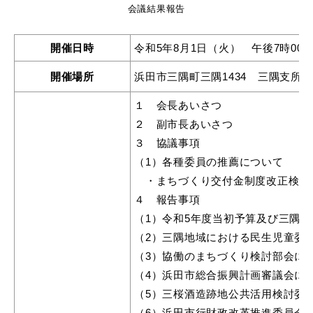
産業・ビジネス
会議結果報告
開催日時
令和5年8月1日（火） 午後7時00分
教育・文化・
スポーツ
開催場所
浜田市三隅町三隅1434 三隅支所
１ 会長あいさつ
移住・定住
（はまだぐらし）
２ 副市長あいさつ
３ 協議事項
（1）各種委員の推薦について
観光・飲食
・まちづくり交付金制度改正検討
４ 報告事項
場面から探す
（1）令和5年度当初予算及び三隅
（2）三隅地域における民生児童委
（3）協働のまちづくり検討部会に
（4）浜田市総合振興計画審議会に
（5）三桜酒造跡地公共活用検討委
妊娠・出産
子育て
（6）浜田市行財政改革推進委員会