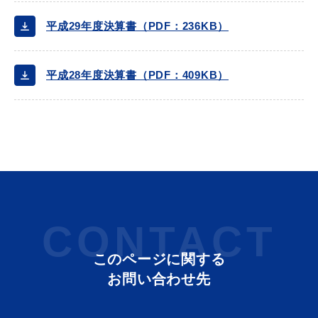
平成29年度決算書（PDF：236KB）
教育
出会い・結婚
平成28年度決算書（PDF：409KB）
引っ越し・住まい
就職・退職
高齢者・介護
おくやみ
CONTACT
このページに関する
お問い合わせ先
目的から探す