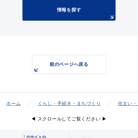
情報を探す
浜田市観光協会ポータルサイト「はまナビ」
前のページへ戻る
ホーム
くらし・手続き・まちづくり
住まい・
◀ スクロールしてご覧ください ▶
移住・出会い応援（はまだ暮らし）
このサイトの