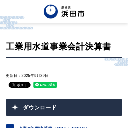
English
中文簡体
中文繁体
工業用水道事業会計決算書
한글
Tiếng việt
Tagalog
市政情報
更新日：2025年9月29日
くらし・手続き・
まちづくり
ダウンロード
健康・福祉・
子育て