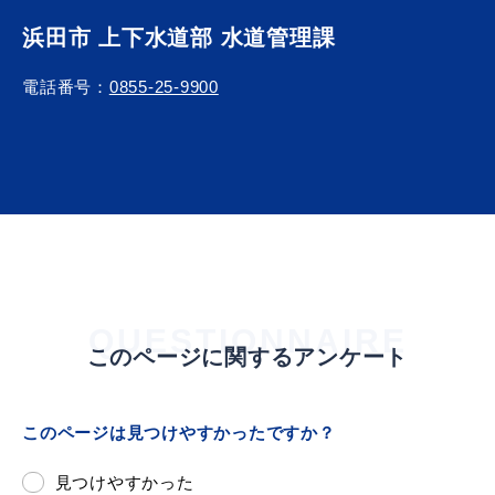
浜田市 上下水道部 水道管理課
電話番号：
0855-25-9900
届出・証明
税金
ごみ・リサイクル
支援・助成制度
QUESTIONNAIRE
各種相談窓口
このページに関するアンケート
入札
このページは見つけやすかったですか？
公共交通・
見つけやすかった
防災・消防