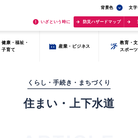
背景色
背景色
文字
文字
いざという時に
いざという時に
防災ハザードマップ
防災ハザードマップ
健康・福祉・
健康・福祉・
教育・
教育・
産業・ビジネス
産業・ビジネス
子育て
子育て
スポー
スポー
くらし・手続き・まちづくり
住まい・上下水道
目的から探す