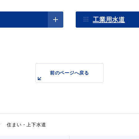
工業用水道
前のページへ戻る
目的別の
表
募集情報
窓口案内
住まい・上下水道