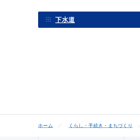
下水道
便利なサービス
防災・防犯メール
ごみ分別早見
気象情報リンク集
ホーム
くらし・手続き・まちづくり