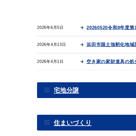
妊娠・出産
子育て
20260520令和8年
2026年6月5日
浜田市国土強靭化地域
2026年4月13日
出会い・結婚
引っ越し・住ま
空き家の家財道具の処
2026年4月1日
空き家の改修経費を補
2026年4月1日
高齢者・介護
おくやみ
宅地分譲
20230810令和5年
2023年8月18日
市営住宅の各種手続き
2022年12月1日
住まいづくり
（申請書）空き家バン
2020年4月1日