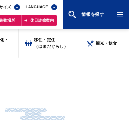
サイズ
サイズ
LANGUAGE
LANGUAGE
情報を探す
情報を探す
避難場所
避難場所
休日診療案内
休日診療案内
文化・
文化・
移住・定住
移住・定住
観光・飲食
観光・飲食
ツ
ツ
（はまだぐらし）
（はまだぐらし）