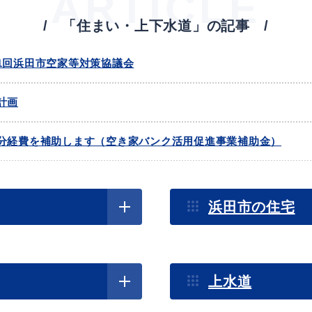
ARTICLE
「住まい・上下水道」の記事
教育
届出・証明
度第1回浜田市空家等対策協議会
計画
い
就職・退職
支援・助成制度
分経費を補助します（空き家バンク活用促進事業補助金）
助します（空き家バンク登録物件改修事業補助金）
防災・消防
浜田市の住宅
度第1回浜田市空家等対策協議会
について（様式のダウンロード）
上水道
イベント情報
ク制度