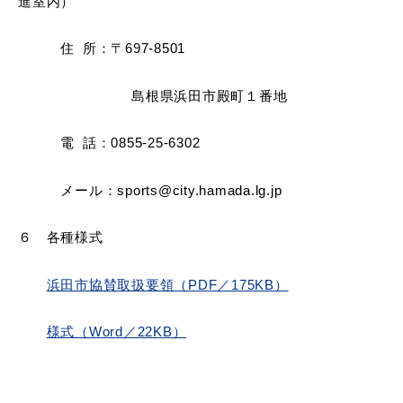
敬老福祉乗車券
進室内）
住 所：〒697-8501
公共施設
イベント情報
島根県浜田市殿町１番地
電 話：0855-25-6302
メール：sports@city.hamada.lg.jp
便利なサービス
６ 各種様式
浜田市協賛取扱要領（PDF／175KB）
様式（Word／22KB）
防災・防犯メール
ごみ分別早見表
気象情報リンク集