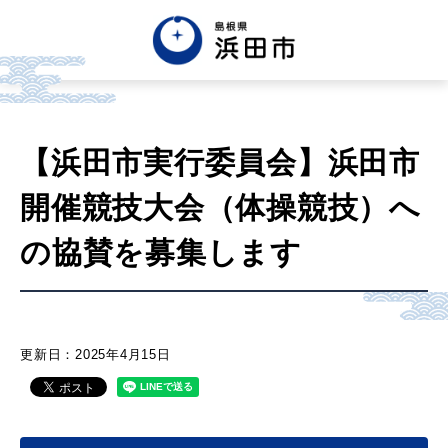
English
中文簡体
中文繁体
【浜田市実行委員会】浜田市
한글
Tiếng việt
Tagalog
開催競技大会（体操競技）へ
市政情報
の協賛を募集します
くらし・手続き・
まちづくり
更新日：2025年4月15日
健康・福祉・
子育て