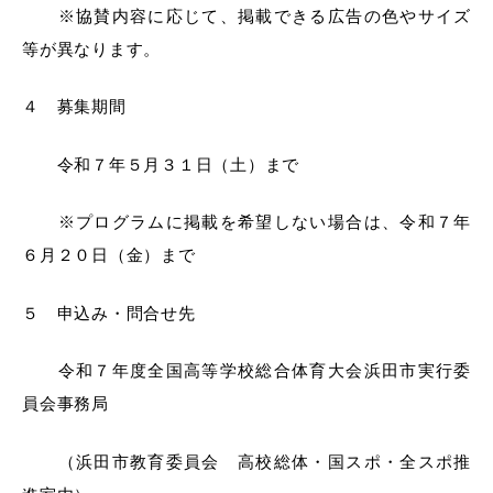
※協賛内容に応じて、掲載できる広告の色やサイズ
等が異なります。
４ 募集期間
届出・証明
税金
令和７年５月３１日（土）まで
※プログラムに掲載を希望しない場合は、令和７年
ごみ・リサイクル
支援・助成制度
６月２０日（金）まで
５ 申込み・問合せ先
各種相談窓口
入札
令和７年度全国高等学校総合体育大会浜田市実行委
員会事務局
（浜田市教育委員会 高校総体・国スポ・全スポ推
公共交通・
防災・消防