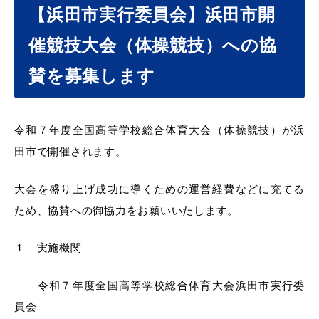
産業・ビジネス
【浜田市実行委員会】浜田市開
催競技大会（体操競技）への協
教育・文化・
スポーツ
賛を募集します
移住・定住
（はまだぐらし）
令和７年度全国高等学校総合体育大会（体操競技）が浜
田市で開催されます。
観光・飲食
大会を盛り上げ成功に導くための運営経費などに充てる
ため、協賛への御協力をお願いいたします。
場面から探す
１ 実施機関
令和７年度全国高等学校総合体育大会浜田市実行委
妊娠・出産
子育て
員会