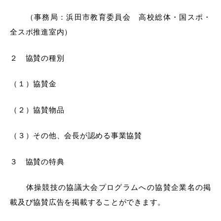
（事務局：浜田市教育委員会 高校総体・国スポ・
全スポ推進室内）
教育
出会い・結婚
２ 協賛の種別
（１）協賛金
引っ越し・住まい
就職・退職
（２）協賛物品
（３）その他、会長が認める事業協賛
高齢者・介護
おくやみ
３ 協賛の特典
体操競技の協議大会プログラムへの協賛企業名の掲
載及び協賛広告を掲載することができます。
目的から探す