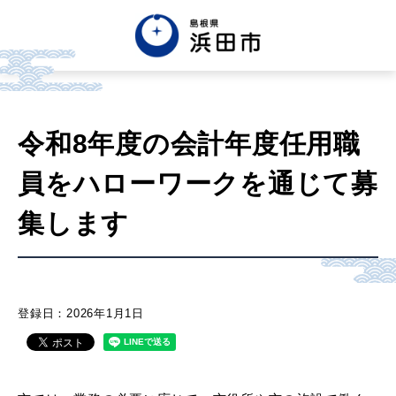
English
中文簡体
中文繁体
令和8年度の会計年度任用職
한글
Tiếng việt
Tagalog
員をハローワークを通じて募
市政情報
集します
くらし・手続き・
まちづくり
登録日：2026年1月1日
健康・福祉・
子育て