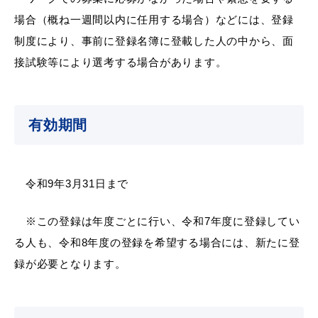
場合（概ね一週間以内に任用する場合）などには、登録
制度により、事前に登録名簿に登載した人の中から、面
接試験等により選考する場合があります。
目的別の
募集情報
窓口案内
有効期間
令和9年3月31日まで
申請書
電子申請
※この登録は年度ごとに行い、令和7年度に登録してい
ダウンロード
る人も、令和8年度の登録を希望する場合には、新たに登
録が必要となります。