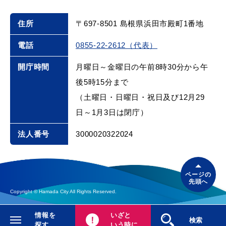
住所
〒697-8501 島根県浜田市殿町1番地
電話
0855-22-2612（代表）
開庁時間
月曜日～金曜日の午前8時30分から午
後5時15分まで
（土曜日・日曜日・祝日及び12月29
日～1月3日は閉庁）
法人番号
3000020322024
ページの
先頭へ
Copyright © Hamada City All Rights Reserved.
情報を
いざと
閉じる
検索
探す
いう時に