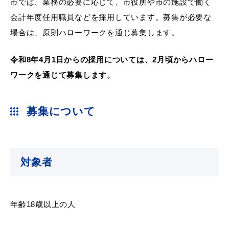
市では、業務の必要に応じて、市役所や市の施設で働く
産業・ビジネス
会計年度任用職員などを採用しています。募集が必要な
場合は、原則ハローワークを通じ募集します。
教育・文化・
スポーツ
令和8年4月1日からの採用については、
2
月頃から
ハロー
ワークを通じて募集します。
移住・定住
（はまだぐらし）
募集について
観光・飲食
場面から探す
対象者
年齢18歳以上の人
妊娠・出産
子育て