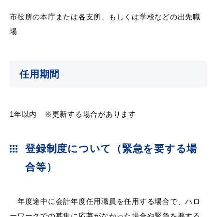
敬老福祉乗車券
市役所の本庁または各支所、もしくは学校などの出先職
場
公共施設
イベント情報
任用期間
便利なサービス
1年以内 ※更新する場合があります
登録制度について（緊急を要する場
合等）
防災・防犯メール
ごみ分別早見表
気象情報リンク集
年度途中に会計年度任用職員を任用する場合で、ハロ
ーワークでの募集に応募がなかった場合や緊急を要する