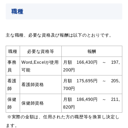
職種
教育
出会い・結婚
主な職種、必要な資格及び報酬は以下のとおりです。
職種
必要な資格等
報酬
引っ越し・住まい
就職・退職
事務
Word,Excelが使用
月額 166,430円 ～ 197,
員
可能
200円
看護
月額 175,695円 ～ 205,
看護師資格
師
700円
高齢者・介護
おくやみ
保健
月額 186,490円 ～ 211,
保健師資格
師
820円
※実際の金額は、任用された方の職歴等を換算し決定し
目的から探す
ます。