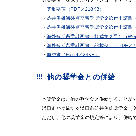
・
募集要項（PDF／218KB）
・
益井俊雄海外短期留学奨学金給付申請書（様
・
益井俊雄海外短期留学奨学金給付申請書（記
・
海外短期留学計画書（様式第２号）（Word
・
海外短期留学計画書（記載例）（PDF／7
・
履歴書（Excel／24KB）
他の奨学金との併給
本奨学金は、他の奨学金と併給することが
浜田市が実施する浜田市益井俊雄奨学金（文
ただし、他の奨学金の規定等により、併給で