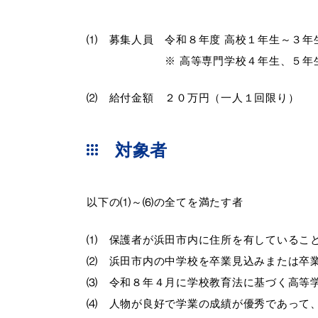
⑴ 募集人員
令和８年度 高校１年生～３年
※ 高等専門学校４年生、５年生
便利なサービス
⑵ 給付金額 ２０万円（一人１回限り）
対象者
防災・防犯メール
ごみ分別早見
以下の⑴～⑹の全てを満たす者
気象情報リンク集
⑴ 保護者が浜田市内に住所を有しているこ
⑵ 浜田市内の中学校を卒業見込みまたは卒
⑶ 令和８
年４月に学校教育法に基づく高等
⑷ 人物が良好で学業の成績が優秀であって