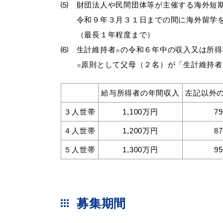
⑸ 財団法人や民間団体等が主催する海外短
令和９年３月３１日までの間に海外留学を
（最長１年程度まで）
⑹ 生計維持者
の令和６年中の収入又は所得
※
原則として父母（２名）が「生計維持者
※
給与所得者の年間収入
左記以外
３人世帯
1,100万円
7
浜田市観光協会ポータルサイ
４人世帯
1,200万円
8
５人世帯
1,300万円
9
募集期間