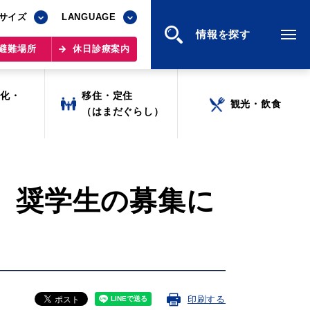
サイズ
サイズ
LANGUAGE
LANGUAGE
情報を探す
情報を探す
避難場所
避難場所
休日診療案内
休日診療案内
文化・
文化・
移住・定住
移住・定住
観光・飲食
観光・飲食
ツ
ツ
（はまだぐらし）
（はまだぐらし）
）奨学生の募集に
印刷する