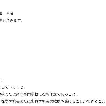
生 ４名
も含みます。
目的別の
表
募集情報
窓口案内
と。
業していること。
学校または高等専門学校に在籍予定であること。
、在学学校長または出身学校長の推薦を受けることができること