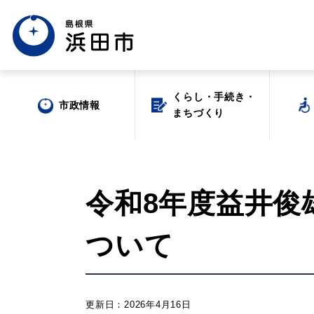
くらし・手続き・
くらし・手続き・
市政情報
市政情報
まちづくり
まちづくり
令和8年度益井俊
ついて
場面から探す
更新日：2026年4月16日