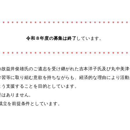
教育
届出・証明
＊＊＊＊＊＊＊＊＊＊＊＊＊＊＊＊＊＊＊＊＊＊＊＊＊＊＊＊＊
令和８年度の募集は終了
しています。
い
就職・退職
支援・助成制度
＊＊＊＊＊＊＊＊＊＊＊＊＊＊＊＊＊＊＊＊＊＊＊＊＊＊＊＊＊
故益井俊雄氏のご遺志を受け継がれた吉本洋子氏及び丸中美津
学習等に取り組む意欲を持ちながらも、経済的な理由により活動
防災・消防
よう支援することを目的としています。
要はありません。
成立を前提条件としています。
イベント情報