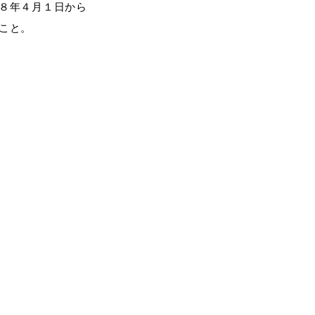
８年４月１日から
こと。
会い応援（はまだ暮らし）