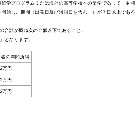
期留学プログラムまたは海外の高等学校への留学であって、令和
開始し、期間（出発日及び帰国日を含む。）が７日以上である
の合計が概ね次の金額以下であること。
」となります。
の者の年間所得
92万円
ト「はまナビ」
移住・出
72万円
52万円