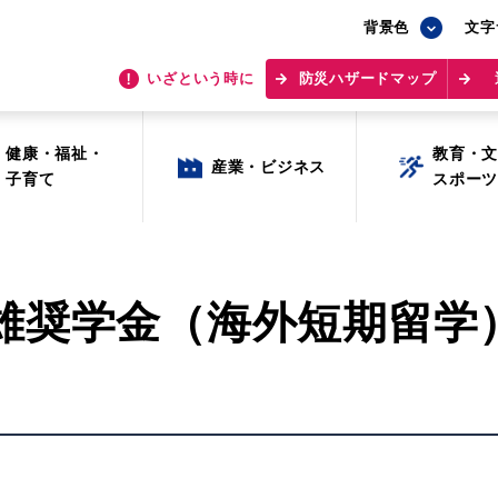
背景色
背景色
文字
文字
いざという時に
いざという時に
防災ハザードマップ
防災ハザードマップ
健康・福祉・
健康・福祉・
教育・
教育・
産業・ビジネス
産業・ビジネス
子育て
子育て
スポー
スポー
雄奨学金（海外短期留学
目的から探す