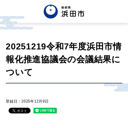
English
中文簡体
中文繁体
20251219令和7年度浜田市情
한글
Tiếng việt
Tagalog
報化推進協議会の会議結果に
市政情報
ついて
くらし・手続き・
まちづくり
登録日：2025年12月9日
健康・福祉・
子育て