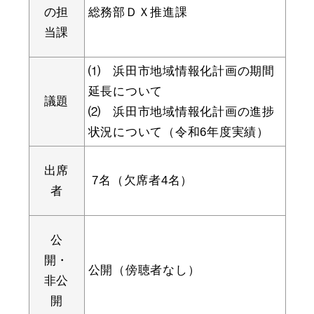
の担
総務部ＤＸ推進課
当課
教育
出会い・結婚
⑴ 浜田市地域情報化計画の期間
延長について
議題
⑵ 浜田市地域情報化計画の進捗
状況について（令和6年度実績）
引っ越し・住まい
就職・退職
出席
7名（欠席者4名）
者
高齢者・介護
おくやみ
公
開・
公開（傍聴者なし）
非公
目的から探す
開