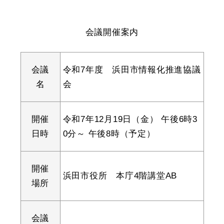
産業・ビジネス
会議開催案内
教育・文化・
スポーツ
会議
令和7年度 浜田市情報化推進協議
名
会
移住・定住
（はまだぐらし）
開催
令和7年12月19日（金） 午後6時3
観光・飲食
日時
0分～ 午後8時（予定）
場面から探す
開催
浜田市役所 本庁4階講堂AB
場所
妊娠・出産
子育て
会議