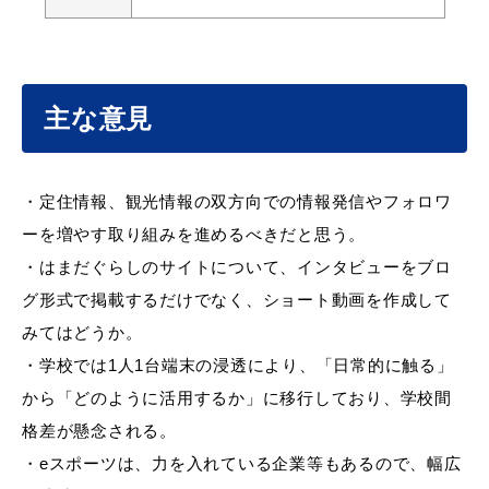
届出・証明
税金
主な意見
・定住情報、観光情報の双方向での情報発信やフォロワ
ごみ・リサイクル
支援・助成制度
ーを増やす取り組みを進めるべきだと思う。
・はまだぐらしのサイトについて、インタビューをブロ
グ形式で掲載するだけでなく、ショート動画を作成して
みてはどうか。
各種相談窓口
入札
・学校では1人1台端末の浸透により、「日常的に触る」
から「どのように活用するか」に移行しており、学校間
格差が懸念される。
・eスポーツは、力を入れている企業等もあるので、幅広
公共交通・
防災・消防