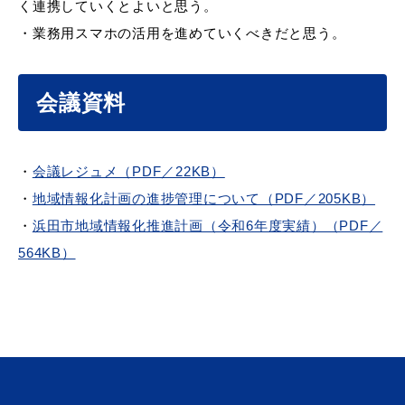
敬老福祉乗車券
く連携していくとよいと思う。
・業務用スマホの活用を進めていくべきだと思う。
公共施設
イベント情報
会議資料
・
会議レジュメ（PDF／22KB）
・
地域情報化計画の進捗管理について（PDF／205KB）
便利なサービス
・
浜田市地域情報化推進計画（令和6年度実績）（PDF／
564KB）
防災・防犯メール
ごみ分別早見表
気象情報リンク集