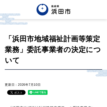
English
中文簡体
中文繁体
「浜田市地域福祉計画等策定
한글
Tiếng việt
Tagalog
業務」委託事業者の決定につ
市政情報
いて
くらし・手続き・
まちづくり
更新日：2026年7月10日
健康・福祉・
子育て