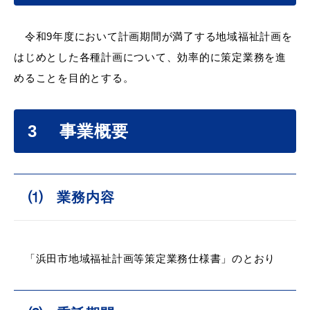
敬老福祉乗車券
令和9年度において計画期間が満了する地域福祉計画を
はじめとした各種計画について、効率的に策定業務を進
公共施設
イベント情報
めることを目的とする。
3 事業概要
便利なサービス
⑴ 業務内容
防災・防犯メール
「浜田市地域福祉計画等策定業務仕様書」のとおり
ごみ分別早見表
気象情報リンク集