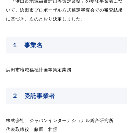
「浜田市地域福祉計画等策定業務」の受託事業者につ
産業・ビジネス
いて、浜田市プロポーザル方式選定審査会での審査結果
に基づき、次のとおり決定しました。
教育・文化・
スポーツ
１ 事業名
移住・定住
（はまだぐらし）
浜田市地域福祉計画等策定業務
観光・飲食
場面から探す
２ 受託事業者
株式会社 ジャパンインターナショナル総合研究所
妊娠・出産
子育て
代表取締役 藤原 壮督