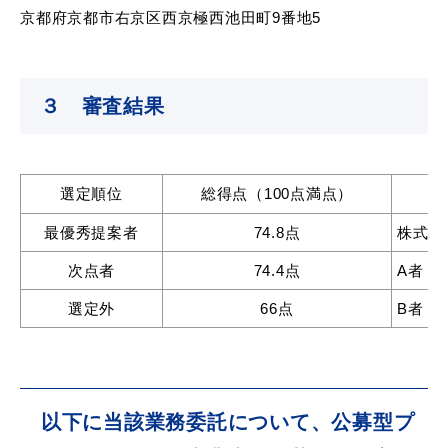
京都府京都市右京区西京極西池田町9番地5
教育
出会い・結婚
３ 審査結果
選定順位
総得点（100点満点）
引っ越し・住まい
就職・退職
最優秀提案者
74.8点
株式会
次点者
74.4点
A者（
選定外
66点
B者（
高齢者・介護
おくやみ
以下に当該業務委託について、公募型プ
目的から探す